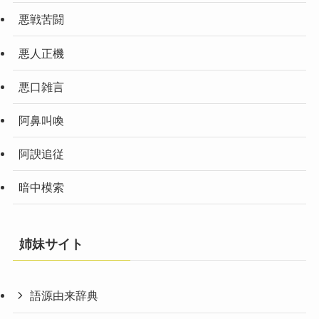
悪戦苦闘
悪人正機
悪口雑言
阿鼻叫喚
阿諛追従
暗中模索
姉妹サイト
語源由来辞典