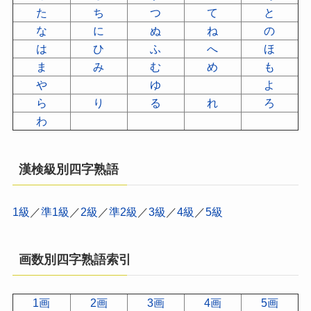
た
ち
つ
て
と
な
に
ぬ
ね
の
は
ひ
ふ
へ
ほ
ま
み
む
め
も
や
ゆ
よ
ら
り
る
れ
ろ
わ
漢検級別四字熟語
1級
／
準1級
／
2級
／
準2級
／
3級
／
4級
／
5級
画数別四字熟語索引
1画
2画
3画
4画
5画