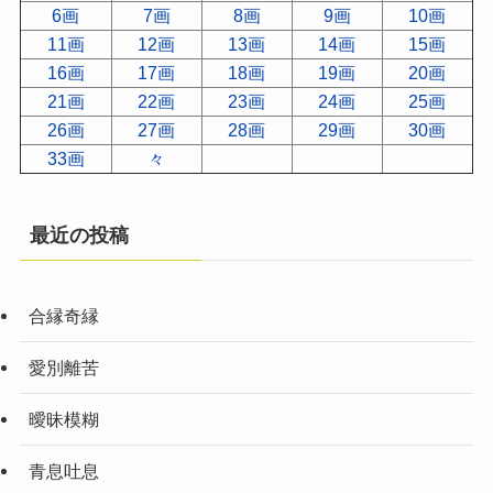
6画
7画
8画
9画
10画
11画
12画
13画
14画
15画
16画
17画
18画
19画
20画
21画
22画
23画
24画
25画
26画
27画
28画
29画
30画
33画
々
最近の投稿
合縁奇縁
愛別離苦
曖昧模糊
青息吐息