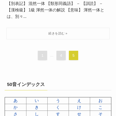
【別表記】 混然一体 【類形同義語】 － 【訓読】 －
【漢検級】 1級 渾然一体の解説 【意味】 渾然一体と
は、別々...
1
...
4
5
50音インデックス
あ
い
う
え
お
か
き
く
け
こ
さ
し
す
せ
そ