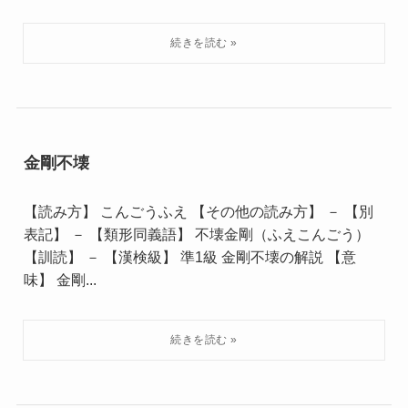
金剛不壊
【読み方】 こんごうふえ 【その他の読み方】 － 【別
表記】 － 【類形同義語】 不壊金剛（ふえこんごう）
【訓読】 － 【漢検級】 準1級 金剛不壊の解説 【意
味】 金剛...