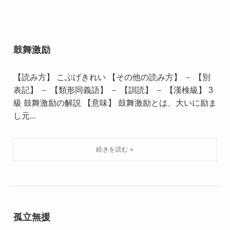
鼓舞激励
【読み方】 こぶげきれい 【その他の読み方】 － 【別
表記】 － 【類形同義語】 － 【訓読】 － 【漢検級】 3
級 鼓舞激励の解説 【意味】 鼓舞激励とは、大いに励ま
し元...
孤立無援