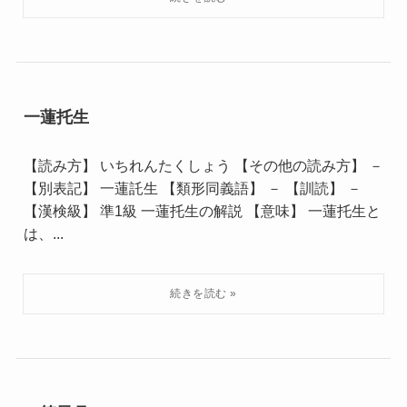
一蓮托生
【読み方】 いちれんたくしょう 【その他の読み方】 －
【別表記】 一蓮託生 【類形同義語】 － 【訓読】 －
【漢検級】 準1級 一蓮托生の解説 【意味】 一蓮托生と
は、...