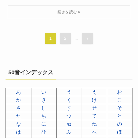
1
2
...
7
50音インデックス
あ
い
う
え
お
か
き
く
け
こ
さ
し
す
せ
そ
た
ち
つ
て
と
な
に
ぬ
ね
の
は
ひ
ふ
へ
ほ