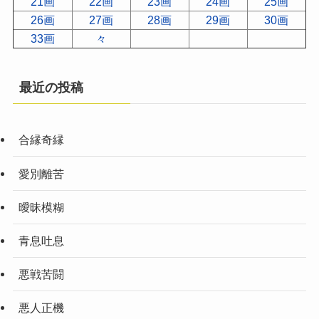
21画
22画
23画
24画
25画
26画
27画
28画
29画
30画
33画
々
最近の投稿
合縁奇縁
愛別離苦
曖昧模糊
青息吐息
悪戦苦闘
悪人正機