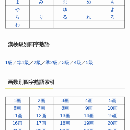
ま
み
む
め
も
や
ゆ
よ
ら
り
る
れ
ろ
わ
漢検級別四字熟語
1級
／
準1級
／
2級
／
準2級
／
3級
／
4級
／
5級
画数別四字熟語索引
1画
2画
3画
4画
5画
6画
7画
8画
9画
10画
11画
12画
13画
14画
15画
16画
17画
18画
19画
20画