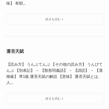
味】 有耶...
運否天賦
【読み方】 うんぷてんぷ 【その他の読み方】 うんぴて
んぷ 【別表記】 － 【類形同義語】 － 【訓読】 － 【漢
検級】 準1級 運否天賦の解説 【意味】 運否天賦とは、
人...