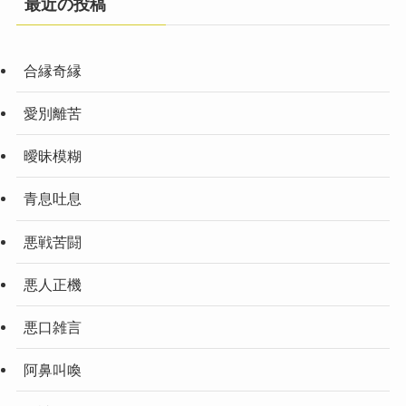
最近の投稿
合縁奇縁
愛別離苦
曖昧模糊
青息吐息
悪戦苦闘
悪人正機
悪口雑言
阿鼻叫喚