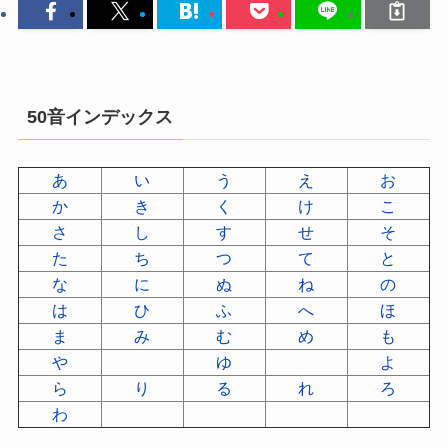
50音インデックス
あ
い
う
え
お
か
き
く
け
こ
さ
し
す
せ
そ
た
ち
つ
て
と
な
に
ぬ
ね
の
は
ひ
ふ
へ
ほ
ま
み
む
め
も
や
ゆ
よ
ら
り
る
れ
ろ
わ