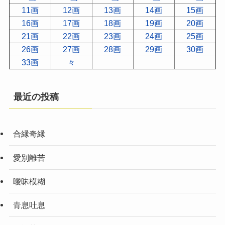
11画
12画
13画
14画
15画
16画
17画
18画
19画
20画
21画
22画
23画
24画
25画
26画
27画
28画
29画
30画
33画
々
最近の投稿
合縁奇縁
愛別離苦
曖昧模糊
青息吐息