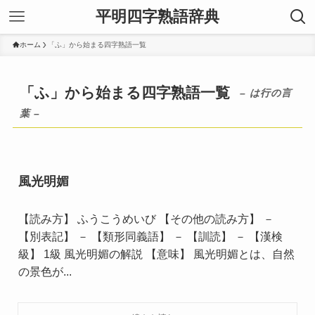
平明四字熟語辞典
ホーム
「ふ」から始まる四字熟語一覧
「ふ」から始まる四字熟語一覧
– は行の言
葉 –
風光明媚
【読み方】 ふうこうめいび 【その他の読み方】 －
【別表記】 － 【類形同義語】 － 【訓読】 － 【漢検
級】 1級 風光明媚の解説 【意味】 風光明媚とは、自然
の景色が...