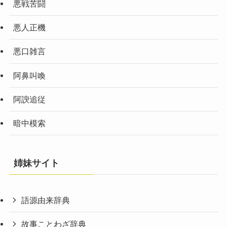
悪戦苦闘
悪人正機
悪口雑言
阿鼻叫喚
阿諛追従
暗中模索
姉妹サイト
語源由来辞典
故事ことわざ辞典