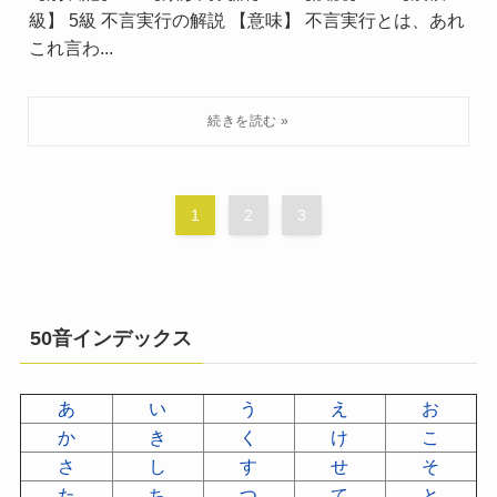
級】 5級 不言実行の解説 【意味】 不言実行とは、あれ
これ言わ...
1
2
3
50音インデックス
あ
い
う
え
お
か
き
く
け
こ
さ
し
す
せ
そ
た
ち
つ
て
と