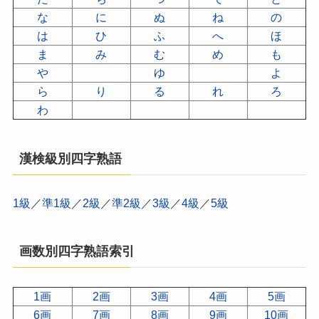
な
に
ぬ
ね
の
は
ひ
ふ
へ
ほ
ま
み
む
め
も
や
ゆ
よ
ら
り
る
れ
ろ
わ
漢検級別四字熟語
1級
／
準1級
／
2級
／
準2級
／
3級
／
4級
／
5級
画数別四字熟語索引
1画
2画
3画
4画
5画
6画
7画
8画
9画
10画