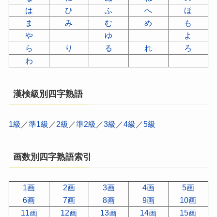
は
ひ
ふ
へ
ほ
ま
み
む
め
も
や
ゆ
よ
ら
り
る
れ
ろ
わ
漢検級別四字熟語
1級
／
準1級
／
2級
／
準2級
／
3級
／
4級
／
5級
画数別四字熟語索引
1画
2画
3画
4画
5画
6画
7画
8画
9画
10画
11画
12画
13画
14画
15画