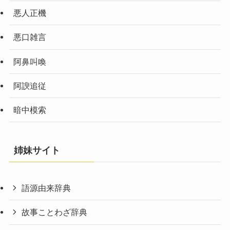
悪人正機
悪口雑言
阿鼻叫喚
阿諛追従
暗中模索
姉妹サイト
語源由来辞典
故事ことわざ辞典