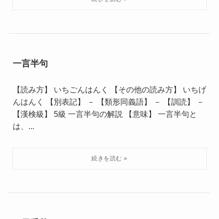
一言半句
【読み方】 いちごんはんく 【その他の読み方】 いちげ
んはんく 【別表記】 － 【類形同義語】 － 【訓読】 －
【漢検級】 5級 一言半句の解説 【意味】 一言半句と
は、...