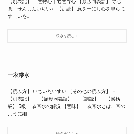
【別表記】 一意摶心｜壱意専心 【類形同義語】 専心一
意（せんしんいちい） 【訓読】 意を一にし心を専らに
す（いを...
一衣帯水
【読み方】 いちいたいすい 【その他の読み方】 －
【別表記】 － 【類形同義語】 － 【訓読】 － 【漢検
級】 5級 一衣帯水の解説 【意味】 一衣帯水とは、帯の
ように細...