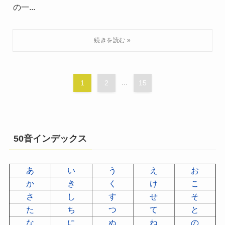
の一...
1
2
...
15
50音インデックス
あ
い
う
え
お
か
き
く
け
こ
さ
し
す
せ
そ
た
ち
つ
て
と
な
に
ぬ
ね
の