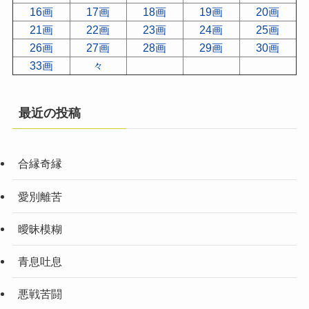
16画
17画
18画
19画
20画
21画
22画
23画
24画
25画
26画
27画
28画
29画
30画
33画
々
最近の投稿
合縁奇縁
愛別離苦
曖昧模糊
青息吐息
悪戦苦闘