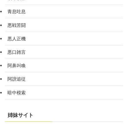
青息吐息
悪戦苦闘
悪人正機
悪口雑言
阿鼻叫喚
阿諛追従
暗中模索
姉妹サイト