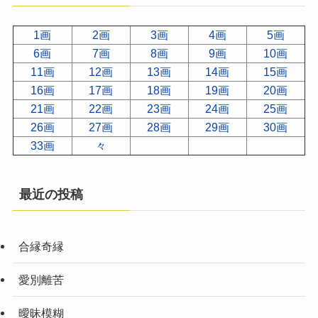
1画
2画
3画
4画
5画
6画
7画
8画
9画
10画
11画
12画
13画
14画
15画
16画
17画
18画
19画
20画
21画
22画
23画
24画
25画
26画
27画
28画
29画
30画
33画
々
最近の投稿
合縁奇縁
愛別離苦
曖昧模糊