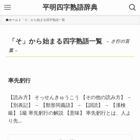
平明四字熟語辞典
ホーム
「そ」から始まる四字熟語一覧
「そ」から始まる四字熟語一覧
– さ行の言
葉 –
率先躬行
【読み方】 そっせんきゅうこう 【その他の読み方】 －
【別表記】 － 【類形同義語】 － 【訓読】 － 【漢検
級】 1級 率先躬行の解説 【意味】 率先躬行とは、人よ
り先...