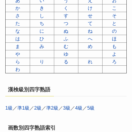
あ
い
う
え
お
か
き
く
け
こ
さ
し
す
せ
そ
た
ち
つ
て
と
な
に
ぬ
ね
の
は
ひ
ふ
へ
ほ
ま
み
む
め
も
や
ゆ
よ
ら
り
る
れ
ろ
わ
漢検級別四字熟語
1級
／
準1級
／
2級
／
準2級
／
3級
／
4級
／
5級
画数別四字熟語索引