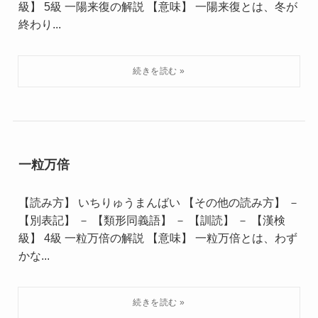
級】 5級 一陽来復の解説 【意味】 一陽来復とは、冬が
終わり...
一粒万倍
【読み方】 いちりゅうまんばい 【その他の読み方】 －
【別表記】 － 【類形同義語】 － 【訓読】 － 【漢検
級】 4級 一粒万倍の解説 【意味】 一粒万倍とは、わず
かな...