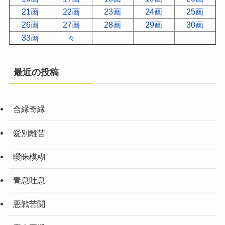
21画
22画
23画
24画
25画
26画
27画
28画
29画
30画
33画
々
最近の投稿
合縁奇縁
愛別離苦
曖昧模糊
青息吐息
悪戦苦闘