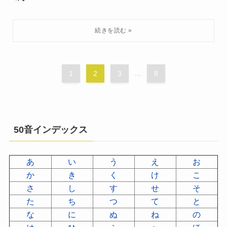
1
2
3
...
8
50音インデックス
あ
い
う
え
お
か
き
く
け
こ
さ
し
す
せ
そ
た
ち
つ
て
と
な
に
ぬ
ね
の