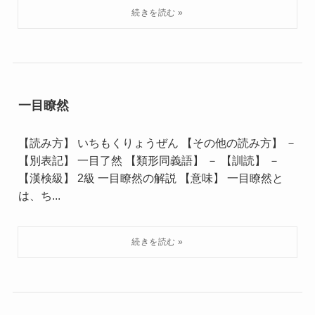
一目瞭然
【読み方】 いちもくりょうぜん 【その他の読み方】 －
【別表記】 一目了然 【類形同義語】 － 【訓読】 －
【漢検級】 2級 一目瞭然の解説 【意味】 一目瞭然と
は、ち...