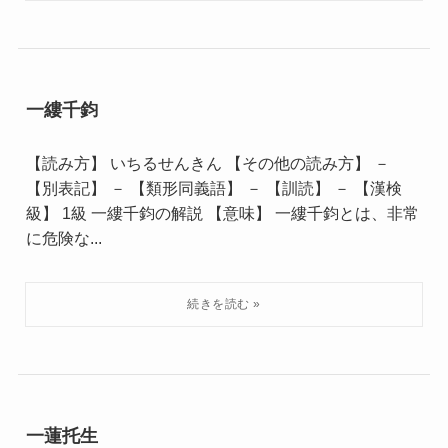
一縷千鈞
【読み方】 いちるせんきん 【その他の読み方】 －
【別表記】 － 【類形同義語】 － 【訓読】 － 【漢検
級】 1級 一縷千鈞の解説 【意味】 一縷千鈞とは、非常
に危険な...
一蓮托生