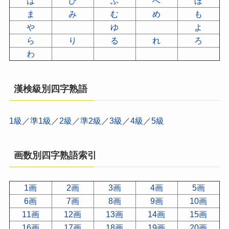
は
ひ
ふ
へ
ほ
ま
み
む
め
も
や
ゆ
よ
ら
り
る
れ
ろ
わ
漢検級別四字熟語
1級
／
準1級
／
2級
／
準2級
／
3級
／
4級
／
5級
画数別四字熟語索引
1画
2画
3画
4画
5画
6画
7画
8画
9画
10画
11画
12画
13画
14画
15画
16画
17画
18画
19画
20画