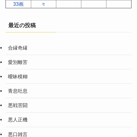
33画
々
最近の投稿
合縁奇縁
愛別離苦
曖昧模糊
青息吐息
悪戦苦闘
悪人正機
悪口雑言