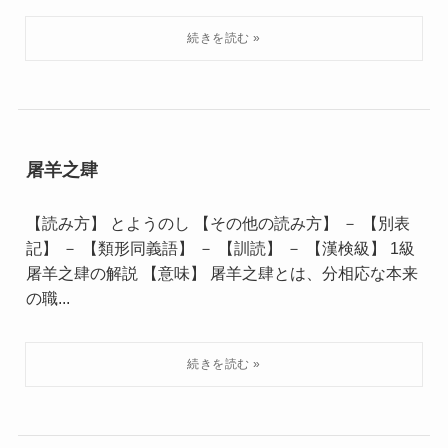
屠羊之肆
【読み方】 とようのし 【その他の読み方】 － 【別表
記】 － 【類形同義語】 － 【訓読】 － 【漢検級】 1級
屠羊之肆の解説 【意味】 屠羊之肆とは、分相応な本来
の職...