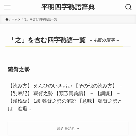
平明四字熟語辞典
ホーム
「之」を含む四字熟語一覧
「之」を含む四字熟語一覧
– 4画の漢字 –
猿臂之勢
【読み方】 えんぴのいきおい 【その他の読み方】 －
【別表記】 猨臂之勢 【類形同義語】 － 【訓読】 －
【漢検級】 1級 猿臂之勢の解説 【意味】 猿臂之勢と
は、進退...