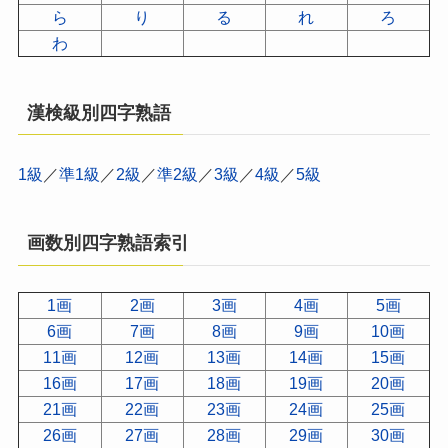
ら
り
る
れ
ろ
わ
漢検級別四字熟語
1級
／
準1級
／
2級
／
準2級
／
3級
／
4級
／
5級
画数別四字熟語索引
1画
2画
3画
4画
5画
6画
7画
8画
9画
10画
11画
12画
13画
14画
15画
16画
17画
18画
19画
20画
21画
22画
23画
24画
25画
26画
27画
28画
29画
30画