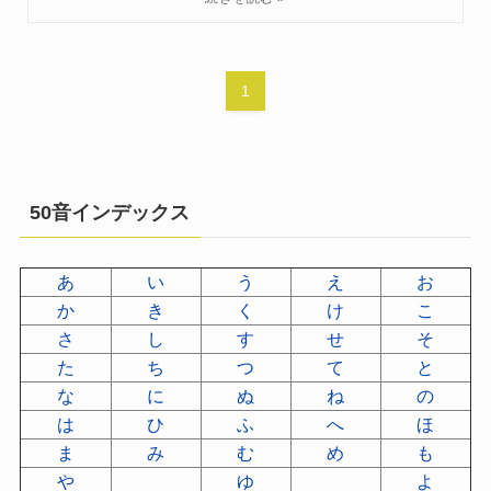
1
50音インデックス
あ
い
う
え
お
か
き
く
け
こ
さ
し
す
せ
そ
た
ち
つ
て
と
な
に
ぬ
ね
の
は
ひ
ふ
へ
ほ
ま
み
む
め
も
や
ゆ
よ