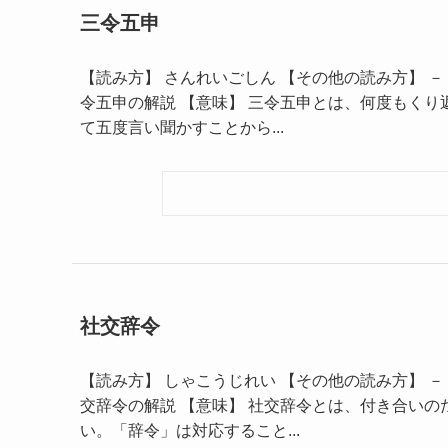
三令五申
【読み方】 さんれいごしん 【その他の読み方】 － 【
令五申の解説 【意味】 三令五申とは、何度もくり
て五度言い聞かすことから...
社交辞令
【読み方】 しゃこうじれい 【その他の読み方】 － 【
交辞令の解説 【意味】 社交辞令とは、付き合いの
い。「辞令」は対応すること...