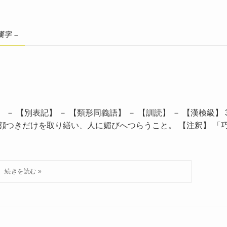
漢字 –
－ 【別表記】 － 【類形同義語】 － 【訓読】 － 【漢検級】 
や顔つきだけを取り繕い、人に媚びへつらうこと。 【注釈】 「