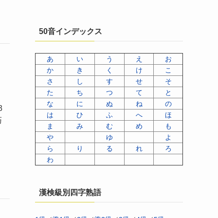
50音インデックス
あ
い
う
え
お
か
き
く
け
こ
さ
し
す
せ
そ
た
ち
つ
て
と
な
に
ぬ
ね
の
3
は
ひ
ふ
へ
ほ
巧
ま
み
む
め
も
や
ゆ
よ
ら
り
る
れ
ろ
わ
漢検級別四字熟語