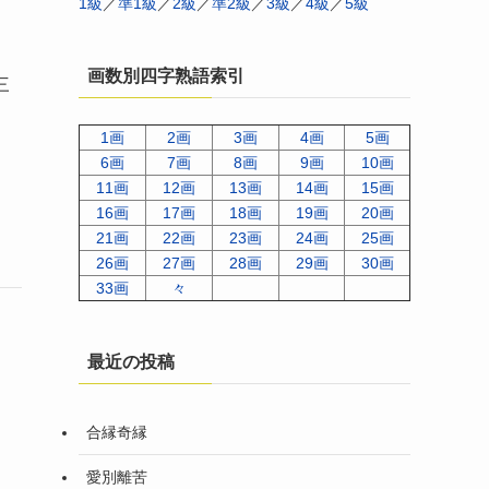
1級
／
準1級
／
2級
／
準2級
／
3級
／
4級
／
5級
画数別四字熟語索引
三
1画
2画
3画
4画
5画
6画
7画
8画
9画
10画
11画
12画
13画
14画
15画
16画
17画
18画
19画
20画
21画
22画
23画
24画
25画
26画
27画
28画
29画
30画
33画
々
最近の投稿
合縁奇縁
愛別離苦