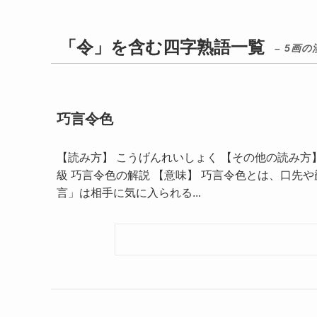
「令」を含む四字熟語一覧
– 5画の
巧言令色
【読み方】 こうげんれいしょく 【その他の読み方】 
級 巧言令色の解説 【意味】 巧言令色とは、口先
言」は相手に気に入られる...