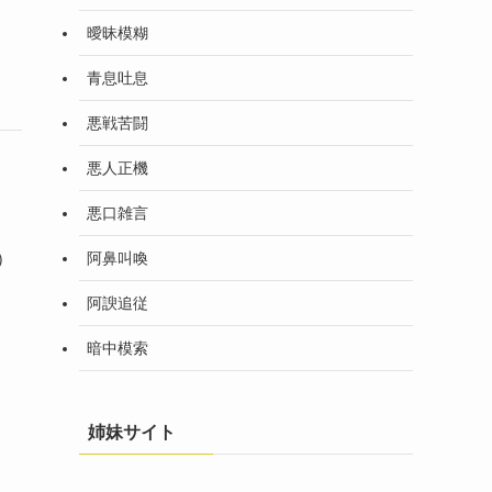
曖昧模糊
青息吐息
悪戦苦闘
悪人正機
悪口雑言
阿鼻叫喚
）
朝
阿諛追従
暗中模索
姉妹サイト