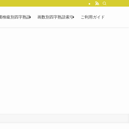
漢検級別四字熟語
画数別四字熟語索引
ご利用ガイド