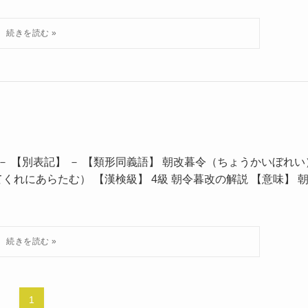
－ 【別表記】 － 【類形同義語】 朝改暮令（ちょうかいぼれい
れにあらたむ） 【漢検級】 4級 朝令暮改の解説 【意味】 
1