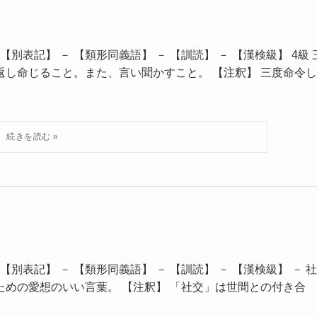
別表記】 － 【類形同義語】 － 【訓読】 － 【漢検級】 4級 
返し命じること。また、言い聞かすこと。 【注釈】 三度命令し
別表記】 － 【類形同義語】 － 【訓読】 － 【漢検級】 － 社
ための愛想のいい言葉。 【注釈】 「社交」は世間との付き合