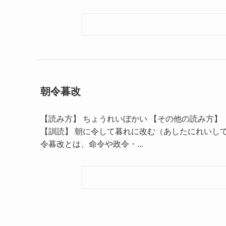
朝令暮改
【読み方】 ちょうれいぼかい 【その他の読み方】 
【訓読】 朝に令して暮れに改む（あしたにれいしてく
令暮改とは、命令や政令・...