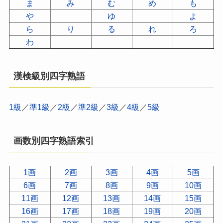
ま
み
む
め
も
や
ゆ
よ
ら
り
る
れ
ろ
わ
漢検級別四字熟語
1級
／
準1級
／
2級
／
準2級
／
3級
／
4級
／
5級
画数別四字熟語索引
1画
2画
3画
4画
5画
6画
7画
8画
9画
10画
11画
12画
13画
14画
15画
16画
17画
18画
19画
20画