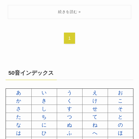
1
50音インデックス
あ
い
う
え
お
か
き
く
け
こ
さ
し
す
せ
そ
た
ち
つ
て
と
な
に
ぬ
ね
の
は
ひ
ふ
へ
ほ