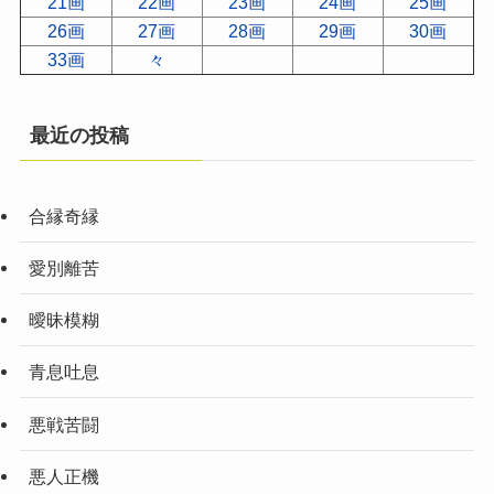
21画
22画
23画
24画
25画
26画
27画
28画
29画
30画
33画
々
最近の投稿
合縁奇縁
愛別離苦
曖昧模糊
青息吐息
悪戦苦闘
悪人正機