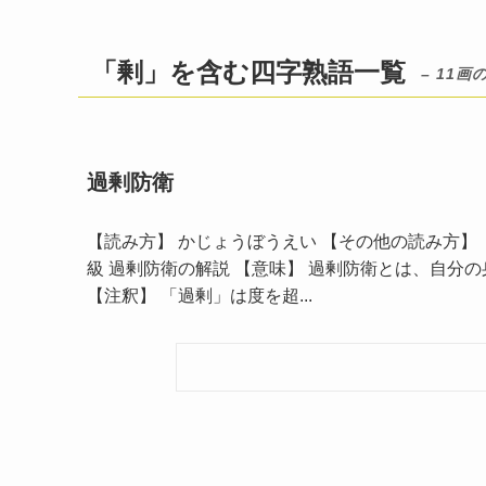
「剰」を含む四字熟語一覧
– 11画
過剰防衛
【読み方】 かじょうぼうえい 【その他の読み方】 －
級 過剰防衛の解説 【意味】 過剰防衛とは、自分
【注釈】 「過剰」は度を超...