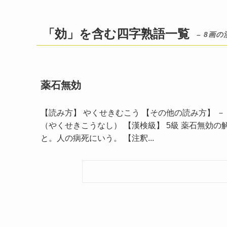
「効」を含む四字熟語一覧
– 8画の
薬石無効
【読み方】 やくせきむこう 【その他の読み方】 － 
（やくせきこうなし） 【漢検級】 5級 薬石無効
と。人の病死にいう。 【注釈...