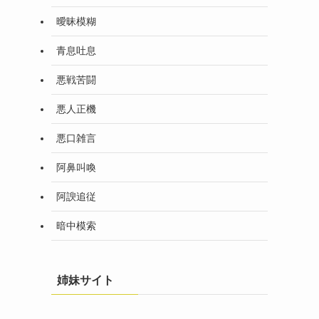
曖昧模糊
青息吐息
悪戦苦闘
悪人正機
悪口雑言
阿鼻叫喚
阿諛追従
暗中模索
姉妹サイト