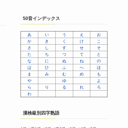
50音インデックス
あ
い
う
え
お
か
き
く
け
こ
さ
し
す
せ
そ
た
ち
つ
て
と
な
に
ぬ
ね
の
は
ひ
ふ
へ
ほ
ま
み
む
め
も
や
ゆ
よ
ら
り
る
れ
ろ
わ
漢検級別四字熟語