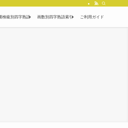
漢検級別四字熟語
画数別四字熟語索引
ご利用ガイド