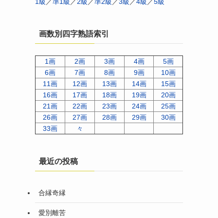
1級
／
準1級
／
2級
／
準2級
／
3級
／
4級
／
5級
画数別四字熟語索引
1画
2画
3画
4画
5画
6画
7画
8画
9画
10画
11画
12画
13画
14画
15画
16画
17画
18画
19画
20画
21画
22画
23画
24画
25画
26画
27画
28画
29画
30画
33画
々
最近の投稿
合縁奇縁
愛別離苦