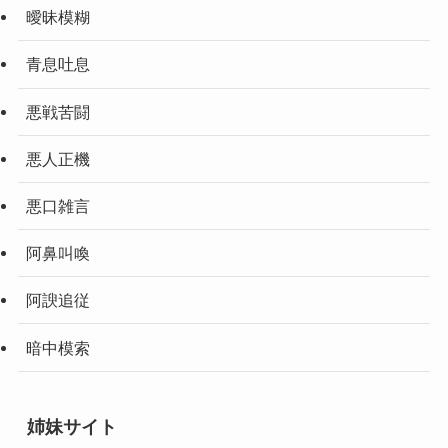
曖昧模糊
青息吐息
悪戦苦闘
悪人正機
悪口雑言
阿鼻叫喚
阿諛追従
暗中模索
姉妹サイト