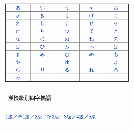
あ
い
う
え
お
か
き
く
け
こ
さ
し
す
せ
そ
た
ち
つ
て
と
な
に
ぬ
ね
の
は
ひ
ふ
へ
ほ
ま
み
む
め
も
や
ゆ
よ
ら
り
る
れ
ろ
わ
漢検級別四字熟語
1級
／
準1級
／
2級
／
準2級
／
3級
／
4級
／
5級