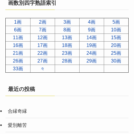
画数別四字熟語索引
1画
2画
3画
4画
5画
6画
7画
8画
9画
10画
11画
12画
13画
14画
15画
16画
17画
18画
19画
20画
21画
22画
23画
24画
25画
26画
27画
28画
29画
30画
33画
々
最近の投稿
合縁奇縁
愛別離苦