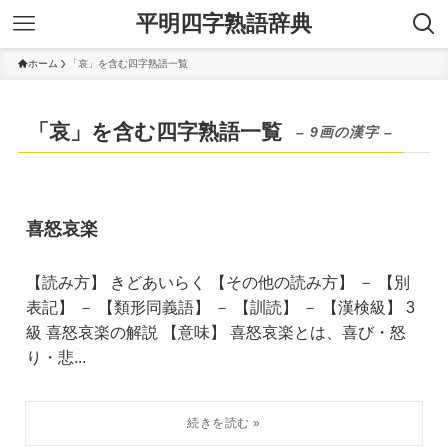
平明四字熟語辞典
ホーム
「哀」を含む四字熟語一覧
「哀」を含む四字熟語一覧
– 9画の漢字 –
喜怒哀楽
【読み方】 きどあいらく 【その他の読み方】 － 【別
表記】 － 【類形同義語】 － 【訓読】 － 【漢検級】 3
級 喜怒哀楽の解説 【意味】 喜怒哀楽とは、喜び・怒
り・悲...