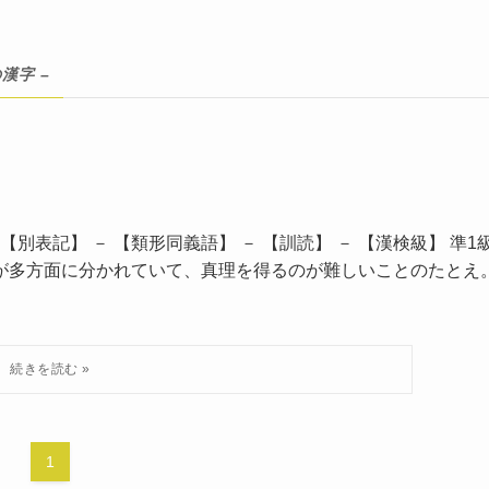
の漢字 –
【別表記】 － 【類形同義語】 － 【訓読】 － 【漢検級】 準1
道が多方面に分かれていて、真理を得るのが難しいことのたとえ
1