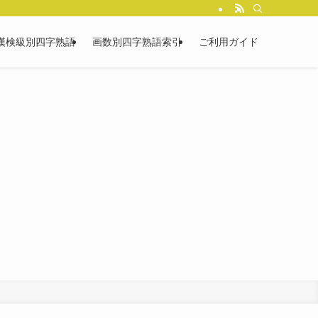
漢検級別四字熟語
画数別四字熟語索引
ご利用ガイド