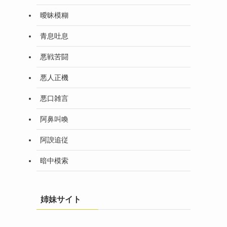
曖昧模糊
青息吐息
悪戦苦闘
悪人正機
悪口雑言
阿鼻叫喚
阿諛追従
暗中模索
姉妹サイト