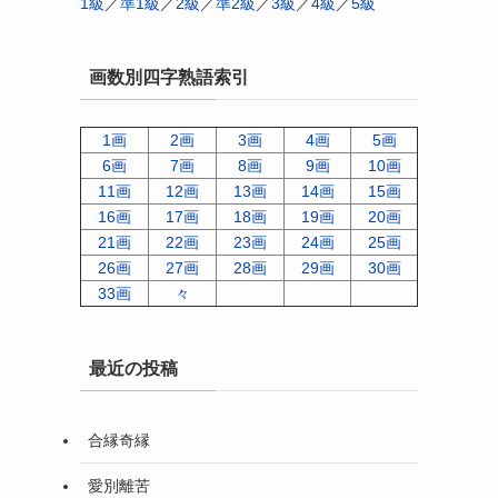
1級
／
準1級
／
2級
／
準2級
／
3級
／
4級
／
5級
画数別四字熟語索引
1画
2画
3画
4画
5画
6画
7画
8画
9画
10画
11画
12画
13画
14画
15画
16画
17画
18画
19画
20画
21画
22画
23画
24画
25画
26画
27画
28画
29画
30画
33画
々
最近の投稿
合縁奇縁
愛別離苦