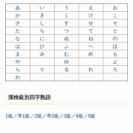
あ
い
う
え
お
か
き
く
け
こ
さ
し
す
せ
そ
た
ち
つ
て
と
な
に
ぬ
ね
の
は
ひ
ふ
へ
ほ
ま
み
む
め
も
や
ゆ
よ
ら
り
る
れ
ろ
わ
漢検級別四字熟語
1級
／
準1級
／
2級
／
準2級
／
3級
／
4級
／
5級