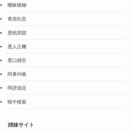
曖昧模糊
青息吐息
悪戦苦闘
悪人正機
悪口雑言
阿鼻叫喚
阿諛追従
暗中模索
姉妹サイト