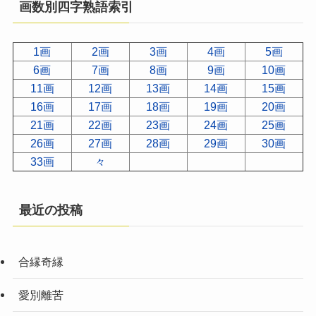
画数別四字熟語索引
1画
2画
3画
4画
5画
6画
7画
8画
9画
10画
11画
12画
13画
14画
15画
16画
17画
18画
19画
20画
21画
22画
23画
24画
25画
26画
27画
28画
29画
30画
33画
々
最近の投稿
合縁奇縁
愛別離苦