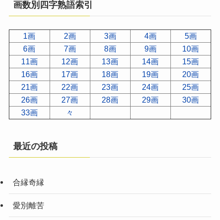
画数別四字熟語索引
1画
2画
3画
4画
5画
6画
7画
8画
9画
10画
11画
12画
13画
14画
15画
16画
17画
18画
19画
20画
21画
22画
23画
24画
25画
26画
27画
28画
29画
30画
33画
々
最近の投稿
合縁奇縁
愛別離苦