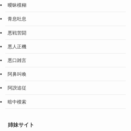
曖昧模糊
青息吐息
悪戦苦闘
悪人正機
悪口雑言
阿鼻叫喚
阿諛追従
暗中模索
姉妹サイト