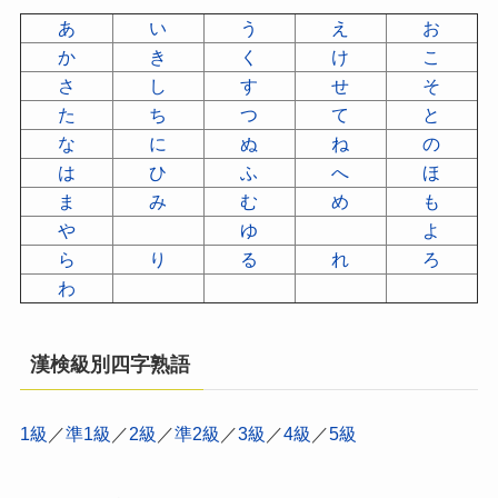
あ
い
う
え
お
か
き
く
け
こ
さ
し
す
せ
そ
た
ち
つ
て
と
な
に
ぬ
ね
の
は
ひ
ふ
へ
ほ
ま
み
む
め
も
や
ゆ
よ
ら
り
る
れ
ろ
わ
漢検級別四字熟語
1級
／
準1級
／
2級
／
準2級
／
3級
／
4級
／
5級