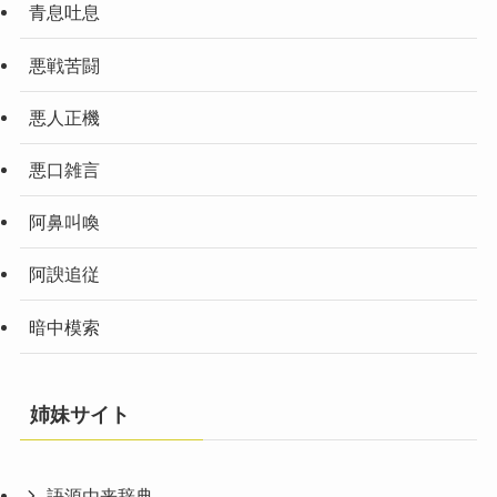
青息吐息
悪戦苦闘
悪人正機
悪口雑言
阿鼻叫喚
阿諛追従
暗中模索
姉妹サイト
語源由来辞典