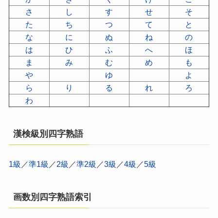
さ
し
す
せ
そ
た
ち
つ
て
と
な
に
ぬ
ね
の
は
ひ
ふ
へ
ほ
ま
み
む
め
も
や
ゆ
よ
ら
り
る
れ
ろ
わ
漢検級別四字熟語
1級
／
準1級
／
2級
／
準2級
／
3級
／
4級
／
5級
画数別四字熟語索引