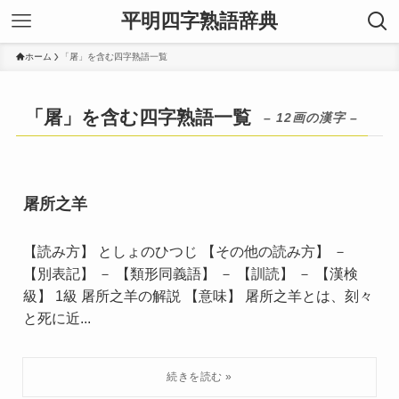
平明四字熟語辞典
ホーム
「屠」を含む四字熟語一覧
「屠」を含む四字熟語一覧
– 12画の漢字 –
屠所之羊
【読み方】 としょのひつじ 【その他の読み方】 －
【別表記】 － 【類形同義語】 － 【訓読】 － 【漢検
級】 1級 屠所之羊の解説 【意味】 屠所之羊とは、刻々
と死に近...