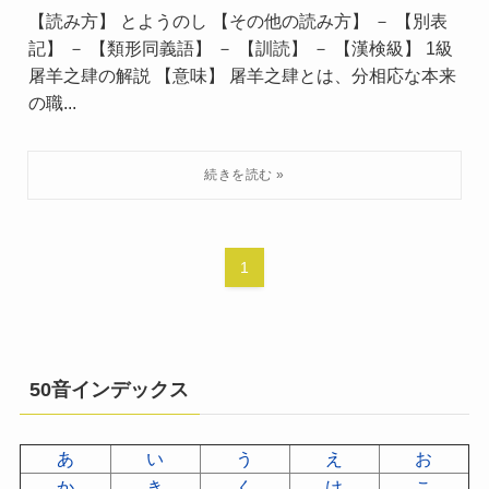
【読み方】 とようのし 【その他の読み方】 － 【別表
記】 － 【類形同義語】 － 【訓読】 － 【漢検級】 1級
屠羊之肆の解説 【意味】 屠羊之肆とは、分相応な本来
の職...
1
50音インデックス
あ
い
う
え
お
か
き
く
け
こ