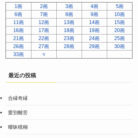
1画
2画
3画
4画
5画
6画
7画
8画
9画
10画
11画
12画
13画
14画
15画
16画
17画
18画
19画
20画
21画
22画
23画
24画
25画
26画
27画
28画
29画
30画
33画
々
最近の投稿
合縁奇縁
愛別離苦
曖昧模糊