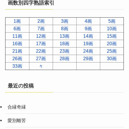
画数別四字熟語索引
1画
2画
3画
4画
5画
6画
7画
8画
9画
10画
11画
12画
13画
14画
15画
16画
17画
18画
19画
20画
21画
22画
23画
24画
25画
26画
27画
28画
29画
30画
33画
々
最近の投稿
合縁奇縁
愛別離苦