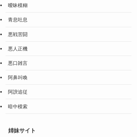
曖昧模糊
青息吐息
悪戦苦闘
悪人正機
悪口雑言
阿鼻叫喚
阿諛追従
暗中模索
姉妹サイト