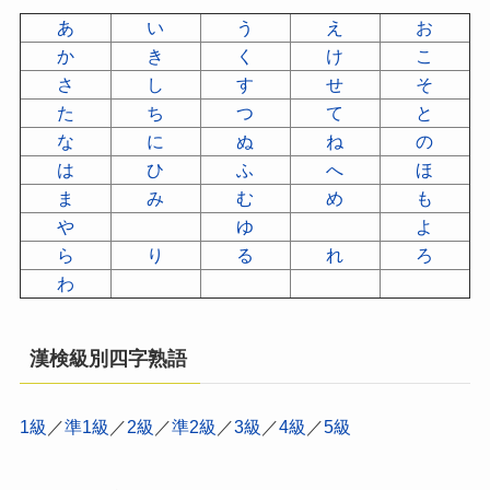
あ
い
う
え
お
か
き
く
け
こ
さ
し
す
せ
そ
た
ち
つ
て
と
な
に
ぬ
ね
の
は
ひ
ふ
へ
ほ
ま
み
む
め
も
や
ゆ
よ
ら
り
る
れ
ろ
わ
漢検級別四字熟語
1級
／
準1級
／
2級
／
準2級
／
3級
／
4級
／
5級