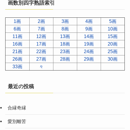
画数別四字熟語索引
1画
2画
3画
4画
5画
6画
7画
8画
9画
10画
11画
12画
13画
14画
15画
16画
17画
18画
19画
20画
21画
22画
23画
24画
25画
26画
27画
28画
29画
30画
33画
々
最近の投稿
合縁奇縁
愛別離苦