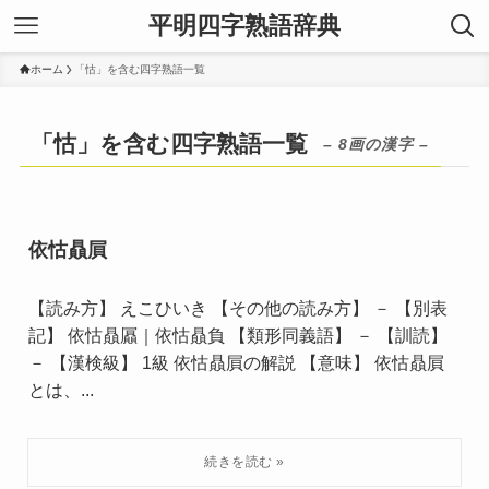
平明四字熟語辞典
ホーム
「怙」を含む四字熟語一覧
「怙」を含む四字熟語一覧
– 8画の漢字 –
依怙贔屓
【読み方】 えこひいき 【その他の読み方】 － 【別表
記】 依怙贔屭｜依怙贔負 【類形同義語】 － 【訓読】
－ 【漢検級】 1級 依怙贔屓の解説 【意味】 依怙贔屓
とは、...