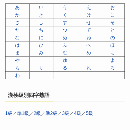
あ
い
う
え
お
か
き
く
け
こ
さ
し
す
せ
そ
た
ち
つ
て
と
な
に
ぬ
ね
の
は
ひ
ふ
へ
ほ
ま
み
む
め
も
や
ゆ
よ
ら
り
る
れ
ろ
わ
漢検級別四字熟語
1級
／
準1級
／
2級
／
準2級
／
3級
／
4級
／
5級