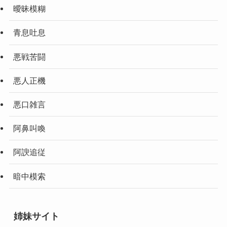
曖昧模糊
青息吐息
悪戦苦闘
悪人正機
悪口雑言
阿鼻叫喚
阿諛追従
暗中模索
姉妹サイト