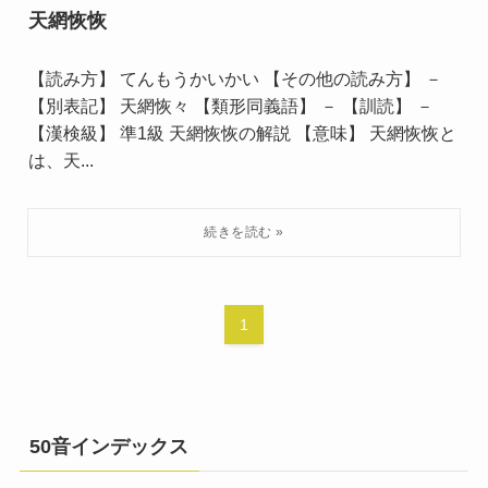
天網恢恢
【読み方】 てんもうかいかい 【その他の読み方】 －
【別表記】 天網恢々 【類形同義語】 － 【訓読】 －
【漢検級】 準1級 天網恢恢の解説 【意味】 天網恢恢と
は、天...
1
50音インデックス