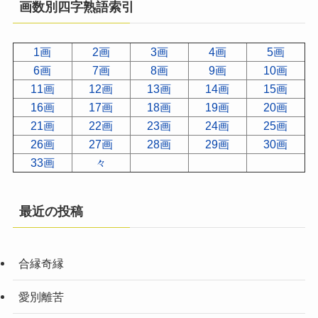
画数別四字熟語索引
1画
2画
3画
4画
5画
6画
7画
8画
9画
10画
11画
12画
13画
14画
15画
16画
17画
18画
19画
20画
21画
22画
23画
24画
25画
26画
27画
28画
29画
30画
33画
々
最近の投稿
合縁奇縁
愛別離苦