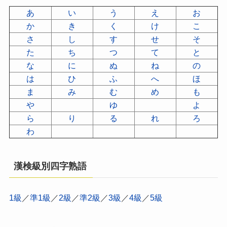
あ
い
う
え
お
か
き
く
け
こ
さ
し
す
せ
そ
た
ち
つ
て
と
な
に
ぬ
ね
の
は
ひ
ふ
へ
ほ
ま
み
む
め
も
や
ゆ
よ
ら
り
る
れ
ろ
わ
漢検級別四字熟語
1級
／
準1級
／
2級
／
準2級
／
3級
／
4級
／
5級