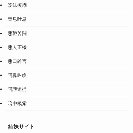
曖昧模糊
青息吐息
悪戦苦闘
悪人正機
悪口雑言
阿鼻叫喚
阿諛追従
暗中模索
姉妹サイト