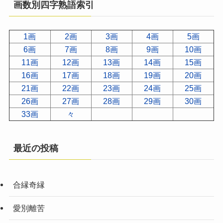
画数別四字熟語索引
1画
2画
3画
4画
5画
6画
7画
8画
9画
10画
11画
12画
13画
14画
15画
16画
17画
18画
19画
20画
21画
22画
23画
24画
25画
26画
27画
28画
29画
30画
33画
々
最近の投稿
合縁奇縁
愛別離苦