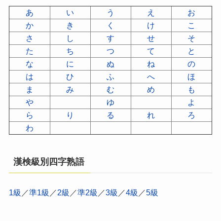
あ
い
う
え
お
か
き
く
け
こ
さ
し
す
せ
そ
た
ち
つ
て
と
な
に
ぬ
ね
の
は
ひ
ふ
へ
ほ
ま
み
む
め
も
や
ゆ
よ
ら
り
る
れ
ろ
わ
漢検級別四字熟語
1級
／
準1級
／
2級
／
準2級
／
3級
／
4級
／
5級