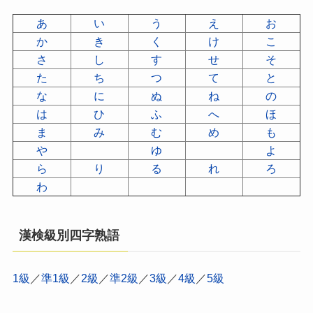
あ
い
う
え
お
か
き
く
け
こ
さ
し
す
せ
そ
た
ち
つ
て
と
な
に
ぬ
ね
の
は
ひ
ふ
へ
ほ
ま
み
む
め
も
や
ゆ
よ
ら
り
る
れ
ろ
わ
漢検級別四字熟語
1級
／
準1級
／
2級
／
準2級
／
3級
／
4級
／
5級