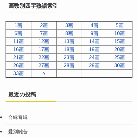
画数別四字熟語索引
1画
2画
3画
4画
5画
6画
7画
8画
9画
10画
11画
12画
13画
14画
15画
16画
17画
18画
19画
20画
21画
22画
23画
24画
25画
26画
27画
28画
29画
30画
33画
々
最近の投稿
合縁奇縁
愛別離苦