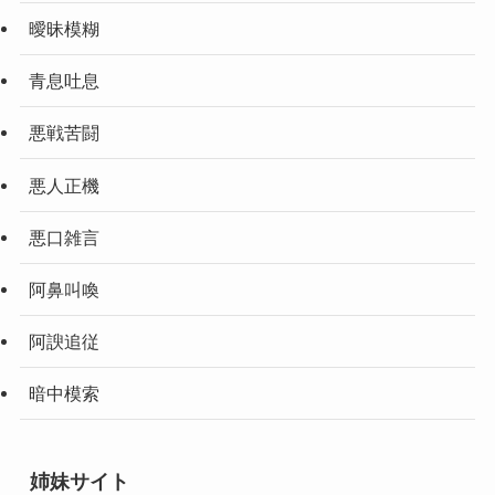
曖昧模糊
青息吐息
悪戦苦闘
悪人正機
悪口雑言
阿鼻叫喚
阿諛追従
暗中模索
姉妹サイト