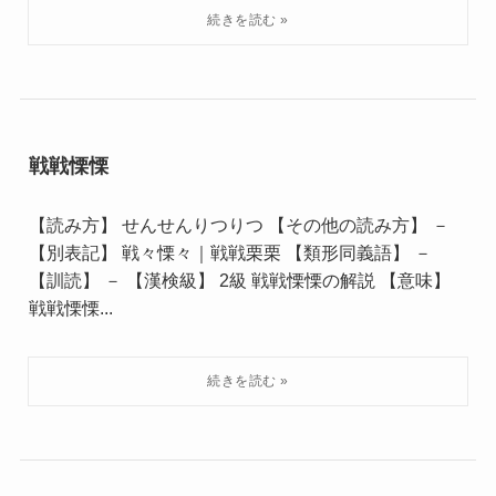
戦戦慄慄
【読み方】 せんせんりつりつ 【その他の読み方】 －
【別表記】 戦々慄々｜戦戦栗栗 【類形同義語】 －
【訓読】 － 【漢検級】 2級 戦戦慄慄の解説 【意味】
戦戦慄慄...