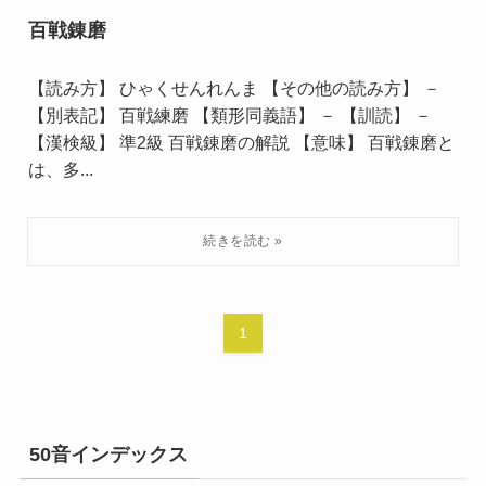
百戦錬磨
【読み方】 ひゃくせんれんま 【その他の読み方】 －
【別表記】 百戦練磨 【類形同義語】 － 【訓読】 －
【漢検級】 準2級 百戦錬磨の解説 【意味】 百戦錬磨と
は、多...
1
50音インデックス