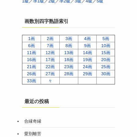
1級
／
準1級
／
2級
／
準2級
／
3級
／
4級
／
5級
画数別四字熟語索引
1画
2画
3画
4画
5画
6画
7画
8画
9画
10画
11画
12画
13画
14画
15画
16画
17画
18画
19画
20画
21画
22画
23画
24画
25画
26画
27画
28画
29画
30画
33画
々
最近の投稿
合縁奇縁
愛別離苦