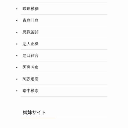
曖昧模糊
青息吐息
悪戦苦闘
悪人正機
悪口雑言
阿鼻叫喚
阿諛追従
暗中模索
姉妹サイト