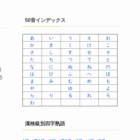
50音インデックス
あ
い
う
え
お
か
き
く
け
こ
さ
し
す
せ
そ
た
ち
つ
て
と
な
に
ぬ
ね
の
級
は
ひ
ふ
へ
ほ
必
ま
み
む
め
も
や
ゆ
よ
ら
り
る
れ
ろ
わ
漢検級別四字熟語