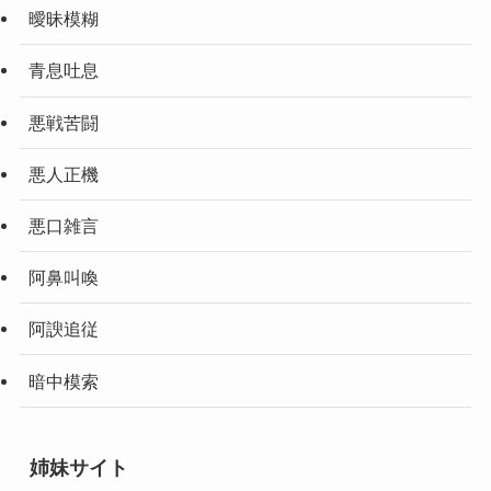
曖昧模糊
青息吐息
悪戦苦闘
悪人正機
悪口雑言
阿鼻叫喚
阿諛追従
暗中模索
姉妹サイト