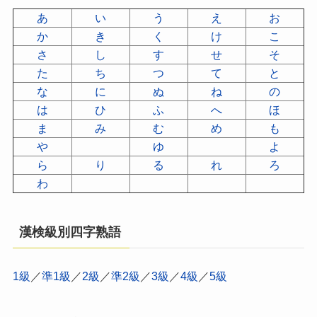
あ
い
う
え
お
か
き
く
け
こ
さ
し
す
せ
そ
た
ち
つ
て
と
な
に
ぬ
ね
の
は
ひ
ふ
へ
ほ
ま
み
む
め
も
や
ゆ
よ
ら
り
る
れ
ろ
わ
漢検級別四字熟語
1級
／
準1級
／
2級
／
準2級
／
3級
／
4級
／
5級