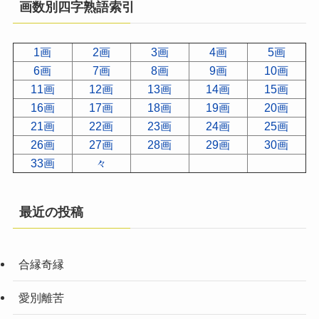
画数別四字熟語索引
1画
2画
3画
4画
5画
6画
7画
8画
9画
10画
11画
12画
13画
14画
15画
16画
17画
18画
19画
20画
21画
22画
23画
24画
25画
26画
27画
28画
29画
30画
33画
々
最近の投稿
合縁奇縁
愛別離苦