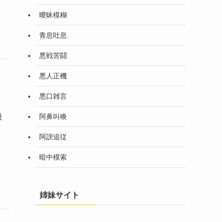
曖昧模糊
青息吐息
悪戦苦闘
悪人正機
悪口雑言
阿鼻叫喚
級
阿諛追従
暗中模索
姉妹サイト