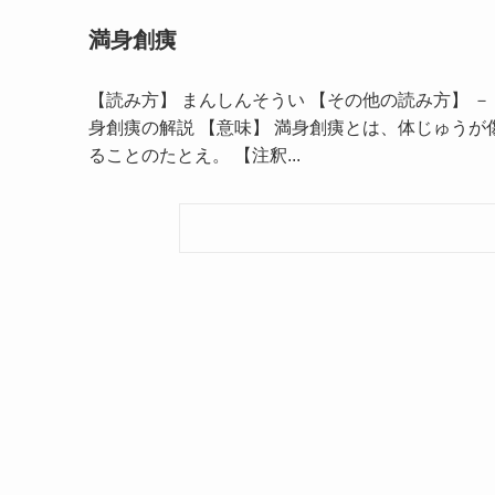
満身創痍
【読み方】 まんしんそうい 【その他の読み方】 － 【
身創痍の解説 【意味】 満身創痍とは、体じゅう
ることのたとえ。 【注釈...