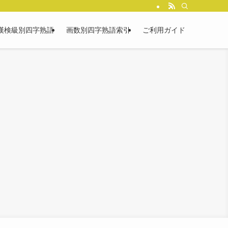
漢検級別四字熟語
画数別四字熟語索引
ご利用ガイド