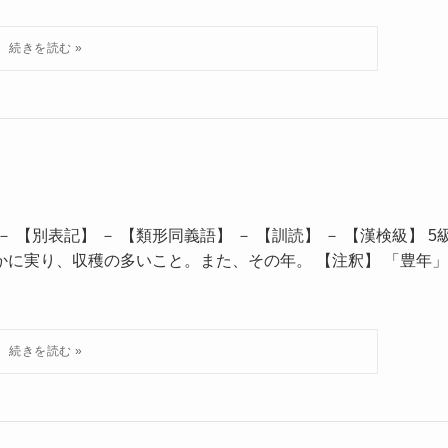
 【別表記】 － 【類形同義語】 － 【訓読】 － 【漢検級】 5
かに実り、収穫の多いこと。また、その年。 【注釈】 「豊年」