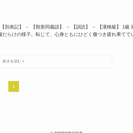
別表記】 － 【類形同義語】 － 【訓読】 － 【漢検級】 1級 
が傷だらけの様子。転じて、心身ともにひどく傷つき疲れ果てて
1