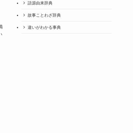
語源由来辞典
故事ことわざ辞典
満
違いがわかる事典
い