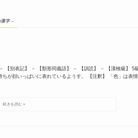
の漢字 –
 【別表記】 － 【類形同義語】 － 【訓読】 － 【漢検級】 5
持ちが顔いっぱいに表れているようす。 【注釈】 「色」は表情