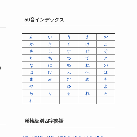
50音インデックス
あ
い
う
え
お
か
き
く
け
こ
さ
し
す
せ
そ
た
ち
つ
て
と
な
に
ぬ
ね
の
級
は
ひ
ふ
へ
ほ
ま
み
む
め
も
や
ゆ
よ
ら
り
る
れ
ろ
わ
漢検級別四字熟語