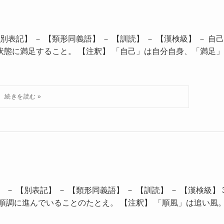
表記】 － 【類形同義語】 － 【訓読】 － 【漢検級】 － 自己
状態に満足すること。 【注釈】 「自己」は自分自身、「満足」
－ 【別表記】 － 【類形同義語】 － 【訓読】 － 【漢検級】 
が順調に進んでいることのたとえ。 【注釈】 「順風」は追い風