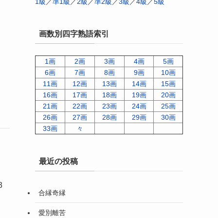
1級
／
準1級
／
2級
／
準2級
／
3級
／
4級
／
5級
画数別四字熟語索引
1画
2画
3画
4画
5画
6画
7画
8画
9画
10画
11画
12画
13画
14画
15画
16画
17画
18画
19画
20画
21画
22画
23画
24画
25画
26画
27画
28画
29画
30画
33画
々
最近の投稿
3
合縁奇縁
。
愛別離苦