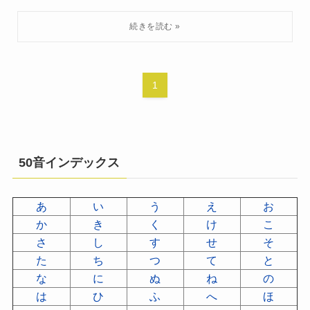
1
50音インデックス
あ
い
う
え
お
か
き
く
け
こ
さ
し
す
せ
そ
た
ち
つ
て
と
な
に
ぬ
ね
の
は
ひ
ふ
へ
ほ