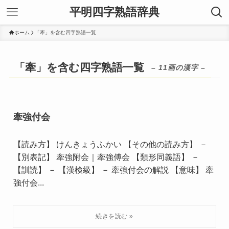
平明四字熟語辞典
ホーム
「牽」を含む四字熟語一覧
「牽」を含む四字熟語一覧
– 11画の漢字 –
牽強付会
【読み方】 けんきょうふかい 【その他の読み方】 －
【別表記】 牽強附会｜牽強傅会 【類形同義語】 －
【訓読】 － 【漢検級】 － 牽強付会の解説 【意味】 牽
強付会...