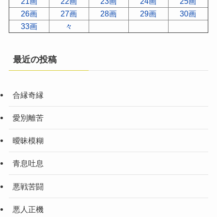
21画
22画
23画
24画
25画
26画
27画
28画
29画
30画
33画
々
最近の投稿
合縁奇縁
愛別離苦
曖昧模糊
青息吐息
悪戦苦闘
悪人正機