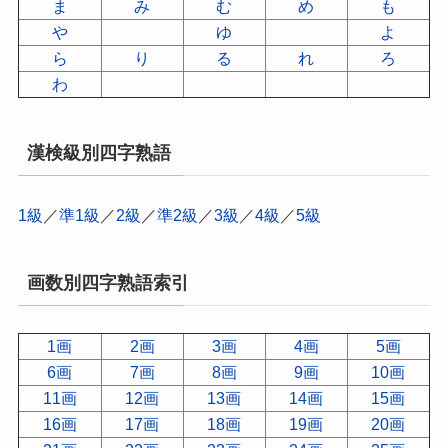
ま
み
む
め
も
や
ゆ
よ
ら
り
る
れ
ろ
わ
漢検級別四字熟語
1級
／
準1級
／
2級
／
準2級
／
3級
／
4級
／
5級
画数別四字熟語索引
1画
2画
3画
4画
5画
6画
7画
8画
9画
10画
11画
12画
13画
14画
15画
16画
17画
18画
19画
20画