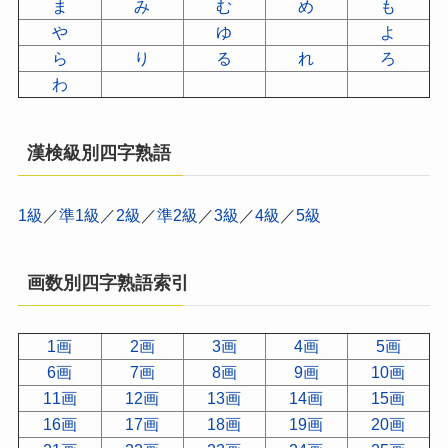
ま
み
む
め
も
や
ゆ
よ
ら
り
る
れ
ろ
わ
漢検級別四字熟語
1級
／
準1級
／
2級
／
準2級
／
3級
／
4級
／
5級
画数別四字熟語索引
1画
2画
3画
4画
5画
6画
7画
8画
9画
10画
11画
12画
13画
14画
15画
16画
17画
18画
19画
20画