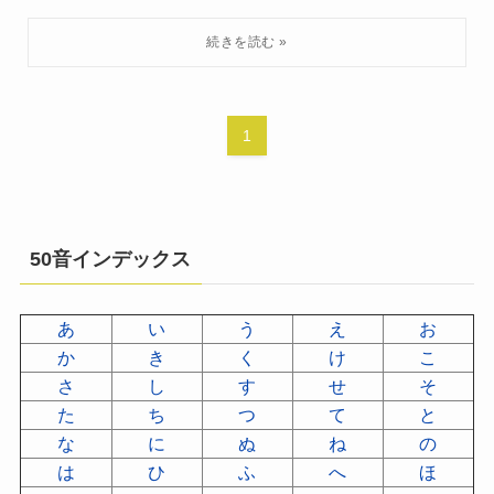
1
50音インデックス
あ
い
う
え
お
か
き
く
け
こ
さ
し
す
せ
そ
た
ち
つ
て
と
な
に
ぬ
ね
の
は
ひ
ふ
へ
ほ