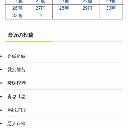
21画
22画
23画
24画
25画
26画
27画
28画
29画
30画
33画
々
最近の投稿
合縁奇縁
愛別離苦
曖昧模糊
青息吐息
悪戦苦闘
悪人正機