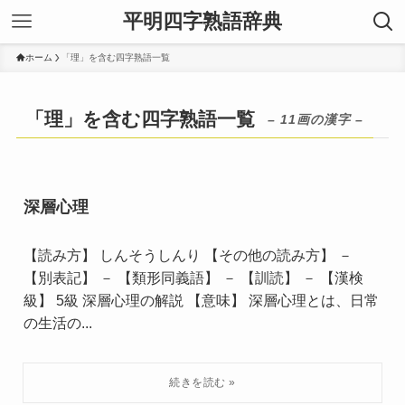
平明四字熟語辞典
ホーム
「理」を含む四字熟語一覧
「理」を含む四字熟語一覧
– 11画の漢字 –
深層心理
【読み方】 しんそうしんり 【その他の読み方】 －
【別表記】 － 【類形同義語】 － 【訓読】 － 【漢検
級】 5級 深層心理の解説 【意味】 深層心理とは、日常
の生活の...