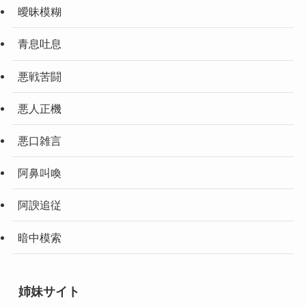
曖昧模糊
青息吐息
悪戦苦闘
悪人正機
悪口雑言
阿鼻叫喚
阿諛追従
暗中模索
姉妹サイト