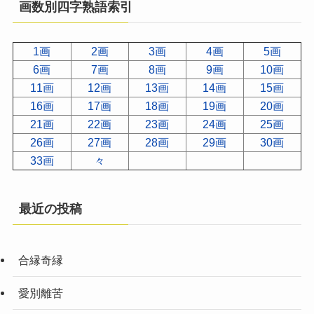
画数別四字熟語索引
1画
2画
3画
4画
5画
6画
7画
8画
9画
10画
11画
12画
13画
14画
15画
16画
17画
18画
19画
20画
21画
22画
23画
24画
25画
26画
27画
28画
29画
30画
33画
々
最近の投稿
合縁奇縁
愛別離苦