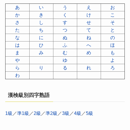
あ
い
う
え
お
か
き
く
け
こ
さ
し
す
せ
そ
た
ち
つ
て
と
な
に
ぬ
ね
の
は
ひ
ふ
へ
ほ
ま
み
む
め
も
や
ゆ
よ
ら
り
る
れ
ろ
わ
漢検級別四字熟語
1級
／
準1級
／
2級
／
準2級
／
3級
／
4級
／
5級