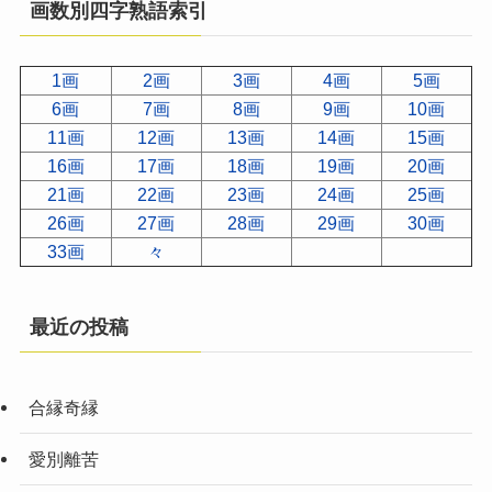
画数別四字熟語索引
1画
2画
3画
4画
5画
6画
7画
8画
9画
10画
11画
12画
13画
14画
15画
16画
17画
18画
19画
20画
21画
22画
23画
24画
25画
26画
27画
28画
29画
30画
33画
々
最近の投稿
合縁奇縁
愛別離苦