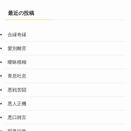
最近の投稿
合縁奇縁
愛別離苦
曖昧模糊
青息吐息
悪戦苦闘
悪人正機
悪口雑言