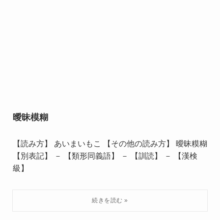
曖昧模糊
【読み方】 あいまいもこ 【その他の読み方】 曖昧糢糊
【別表記】 － 【類形同義語】 － 【訓読】 － 【漢検
級】