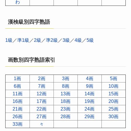
わ
漢検級別四字熟語
1級
／
準1級
／
2級
／
準2級
／
3級
／
4級
／
5級
画数別四字熟語索引
1画
2画
3画
4画
5画
6画
7画
8画
9画
10画
11画
12画
13画
14画
15画
16画
17画
18画
19画
20画
21画
22画
23画
24画
25画
26画
27画
28画
29画
30画
33画
々