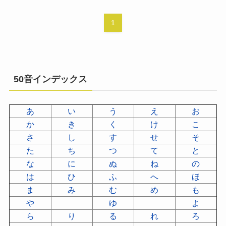
1
50音インデックス
あ
い
う
え
お
か
き
く
け
こ
さ
し
す
せ
そ
た
ち
つ
て
と
な
に
ぬ
ね
の
は
ひ
ふ
へ
ほ
ま
み
む
め
も
や
ゆ
よ
ら
り
る
れ
ろ