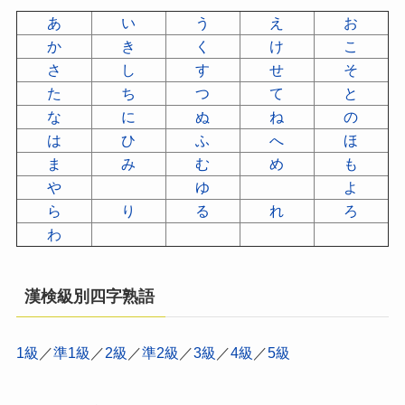
あ
い
う
え
お
か
き
く
け
こ
さ
し
す
せ
そ
た
ち
つ
て
と
な
に
ぬ
ね
の
は
ひ
ふ
へ
ほ
ま
み
む
め
も
や
ゆ
よ
ら
り
る
れ
ろ
わ
漢検級別四字熟語
1級
／
準1級
／
2級
／
準2級
／
3級
／
4級
／
5級