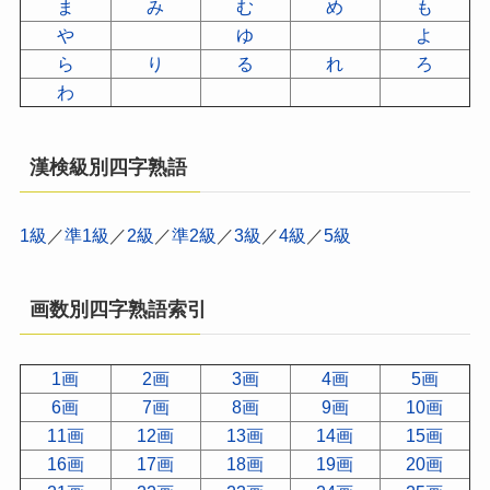
ま
み
む
め
も
や
ゆ
よ
ら
り
る
れ
ろ
わ
漢検級別四字熟語
1級
／
準1級
／
2級
／
準2級
／
3級
／
4級
／
5級
画数別四字熟語索引
1画
2画
3画
4画
5画
6画
7画
8画
9画
10画
11画
12画
13画
14画
15画
16画
17画
18画
19画
20画