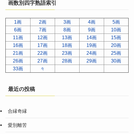
画数別四字熟語索引
1画
2画
3画
4画
5画
6画
7画
8画
9画
10画
11画
12画
13画
14画
15画
16画
17画
18画
19画
20画
21画
22画
23画
24画
25画
26画
27画
28画
29画
30画
33画
々
最近の投稿
合縁奇縁
愛別離苦