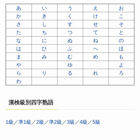
あ
い
う
え
お
か
き
く
け
こ
さ
し
す
せ
そ
た
ち
つ
て
と
な
に
ぬ
ね
の
は
ひ
ふ
へ
ほ
ま
み
む
め
も
や
ゆ
よ
ら
り
る
れ
ろ
わ
漢検級別四字熟語
1級
／
準1級
／
2級
／
準2級
／
3級
／
4級
／
5級