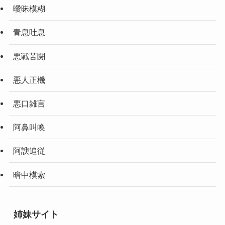
曖昧模糊
青息吐息
悪戦苦闘
悪人正機
悪口雑言
阿鼻叫喚
阿諛追従
暗中模索
姉妹サイト