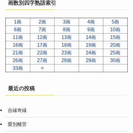
画数別四字熟語索引
1画
2画
3画
4画
5画
6画
7画
8画
9画
10画
11画
12画
13画
14画
15画
16画
17画
18画
19画
20画
21画
22画
23画
24画
25画
26画
27画
28画
29画
30画
33画
々
最近の投稿
合縁奇縁
愛別離苦