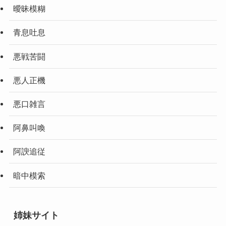
曖昧模糊
青息吐息
悪戦苦闘
悪人正機
悪口雑言
阿鼻叫喚
阿諛追従
暗中模索
姉妹サイト