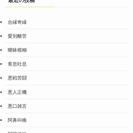
最近の投稿
合縁奇縁
愛別離苦
曖昧模糊
青息吐息
悪戦苦闘
悪人正機
悪口雑言
阿鼻叫喚