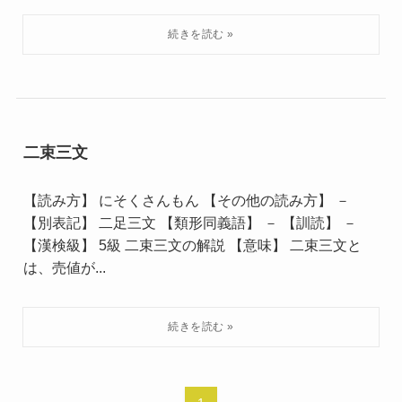
二束三文
【読み方】 にそくさんもん 【その他の読み方】 －
【別表記】 二足三文 【類形同義語】 － 【訓読】 －
【漢検級】 5級 二束三文の解説 【意味】 二束三文と
は、売値が...