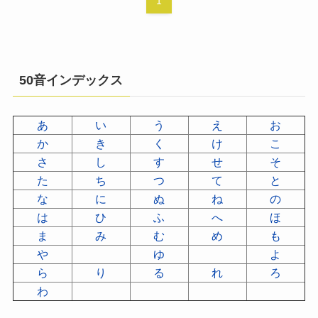
1
50音インデックス
あ
い
う
え
お
か
き
く
け
こ
さ
し
す
せ
そ
た
ち
つ
て
と
な
に
ぬ
ね
の
は
ひ
ふ
へ
ほ
ま
み
む
め
も
や
ゆ
よ
ら
り
る
れ
ろ
わ