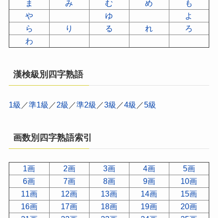
ま
み
む
め
も
や
ゆ
よ
ら
り
る
れ
ろ
わ
漢検級別四字熟語
1級
／
準1級
／
2級
／
準2級
／
3級
／
4級
／
5級
画数別四字熟語索引
1画
2画
3画
4画
5画
6画
7画
8画
9画
10画
11画
12画
13画
14画
15画
16画
17画
18画
19画
20画