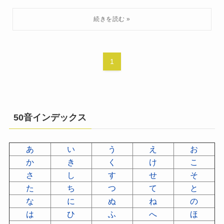
1
50音インデックス
あ
い
う
え
お
か
き
く
け
こ
さ
し
す
せ
そ
た
ち
つ
て
と
な
に
ぬ
ね
の
は
ひ
ふ
へ
ほ