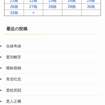
21画
22画
23画
24画
25画
26画
27画
28画
29画
30画
33画
々
最近の投稿
合縁奇縁
愛別離苦
曖昧模糊
青息吐息
悪戦苦闘
悪人正機