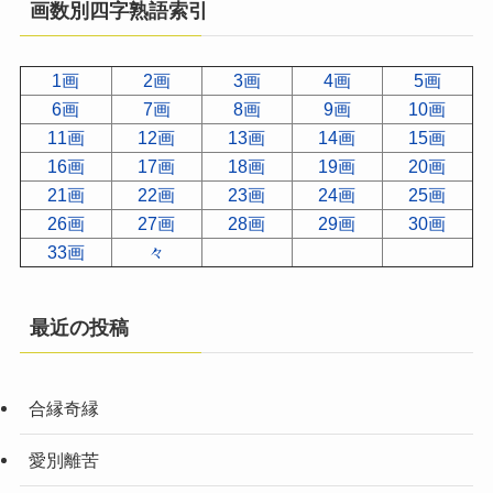
画数別四字熟語索引
1画
2画
3画
4画
5画
6画
7画
8画
9画
10画
11画
12画
13画
14画
15画
16画
17画
18画
19画
20画
21画
22画
23画
24画
25画
26画
27画
28画
29画
30画
33画
々
最近の投稿
合縁奇縁
愛別離苦