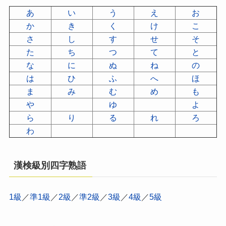
あ
い
う
え
お
か
き
く
け
こ
さ
し
す
せ
そ
た
ち
つ
て
と
な
に
ぬ
ね
の
は
ひ
ふ
へ
ほ
ま
み
む
め
も
や
ゆ
よ
ら
り
る
れ
ろ
わ
漢検級別四字熟語
1級
／
準1級
／
2級
／
準2級
／
3級
／
4級
／
5級