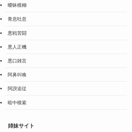
曖昧模糊
青息吐息
悪戦苦闘
悪人正機
悪口雑言
阿鼻叫喚
阿諛追従
暗中模索
姉妹サイト