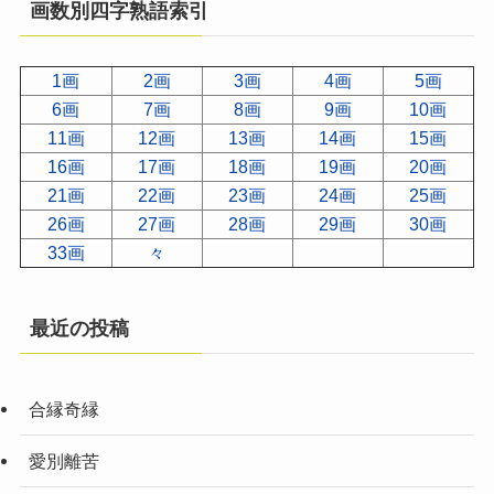
画数別四字熟語索引
1画
2画
3画
4画
5画
6画
7画
8画
9画
10画
11画
12画
13画
14画
15画
16画
17画
18画
19画
20画
21画
22画
23画
24画
25画
26画
27画
28画
29画
30画
33画
々
最近の投稿
合縁奇縁
愛別離苦