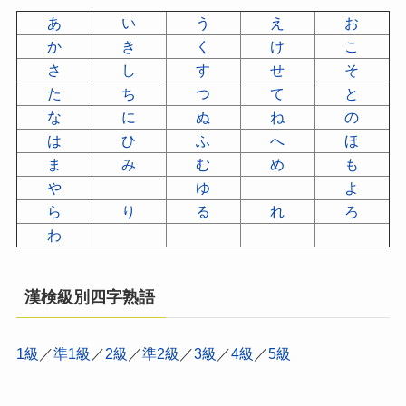
あ
い
う
え
お
か
き
く
け
こ
さ
し
す
せ
そ
た
ち
つ
て
と
な
に
ぬ
ね
の
は
ひ
ふ
へ
ほ
ま
み
む
め
も
や
ゆ
よ
ら
り
る
れ
ろ
わ
漢検級別四字熟語
1級
／
準1級
／
2級
／
準2級
／
3級
／
4級
／
5級