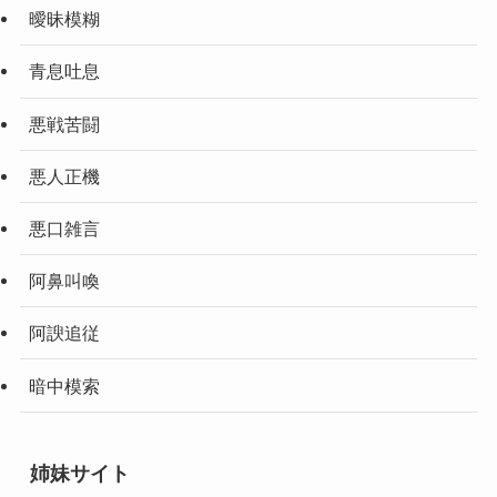
曖昧模糊
青息吐息
悪戦苦闘
悪人正機
悪口雑言
阿鼻叫喚
阿諛追従
暗中模索
姉妹サイト