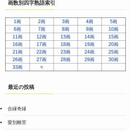
画数別四字熟語索引
1画
2画
3画
4画
5画
6画
7画
8画
9画
10画
11画
12画
13画
14画
15画
16画
17画
18画
19画
20画
21画
22画
23画
24画
25画
26画
27画
28画
29画
30画
33画
々
最近の投稿
合縁奇縁
愛別離苦