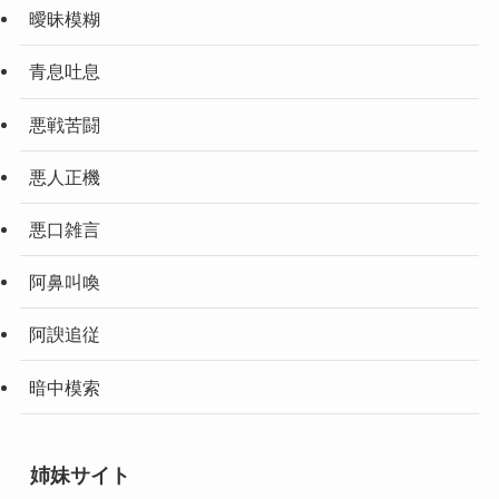
曖昧模糊
青息吐息
悪戦苦闘
悪人正機
悪口雑言
阿鼻叫喚
阿諛追従
暗中模索
姉妹サイト