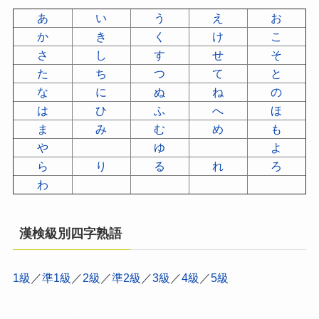
あ
い
う
え
お
か
き
く
け
こ
さ
し
す
せ
そ
た
ち
つ
て
と
な
に
ぬ
ね
の
は
ひ
ふ
へ
ほ
ま
み
む
め
も
や
ゆ
よ
ら
り
る
れ
ろ
わ
漢検級別四字熟語
1級
／
準1級
／
2級
／
準2級
／
3級
／
4級
／
5級