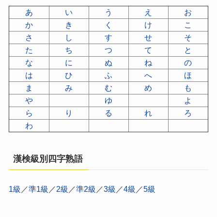
あ
い
う
え
お
か
き
く
け
こ
さ
し
す
せ
そ
た
ち
つ
て
と
な
に
ぬ
ね
の
は
ひ
ふ
へ
ほ
ま
み
む
め
も
や
ゆ
よ
ら
り
る
れ
ろ
わ
漢検級別四字熟語
1級
／
準1級
／
2級
／
準2級
／
3級
／
4級
／
5級