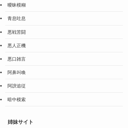
曖昧模糊
青息吐息
悪戦苦闘
悪人正機
悪口雑言
阿鼻叫喚
阿諛追従
暗中模索
姉妹サイト