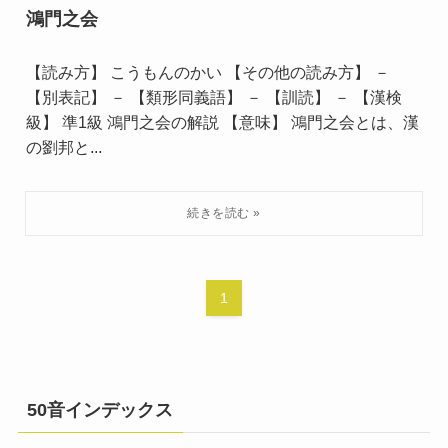
鴻門之会
【読み方】 こうもんのかい 【その他の読み方】 －
【別表記】 － 【類形同義語】 － 【訓読】 － 【漢検
級】 準1級 鴻門之会の解説 【意味】 鴻門之会とは、漢
の劉邦と...
1
50音インデックス