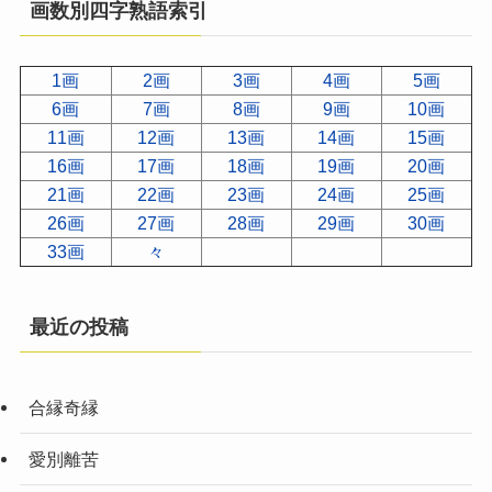
画数別四字熟語索引
1画
2画
3画
4画
5画
6画
7画
8画
9画
10画
11画
12画
13画
14画
15画
16画
17画
18画
19画
20画
21画
22画
23画
24画
25画
26画
27画
28画
29画
30画
33画
々
最近の投稿
合縁奇縁
愛別離苦