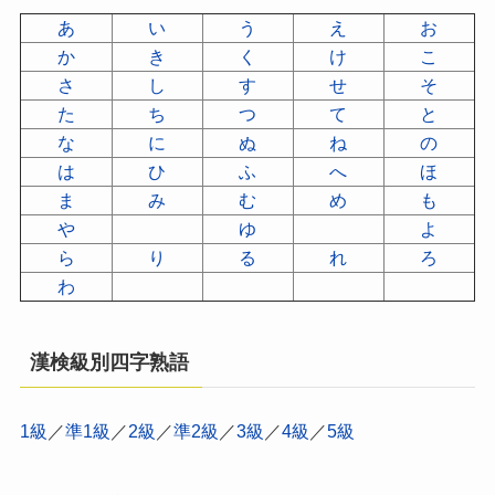
あ
い
う
え
お
か
き
く
け
こ
さ
し
す
せ
そ
た
ち
つ
て
と
な
に
ぬ
ね
の
は
ひ
ふ
へ
ほ
ま
み
む
め
も
や
ゆ
よ
ら
り
る
れ
ろ
わ
漢検級別四字熟語
1級
／
準1級
／
2級
／
準2級
／
3級
／
4級
／
5級