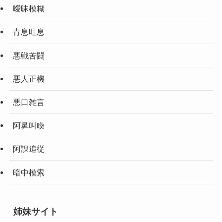
曖昧模糊
青息吐息
悪戦苦闘
悪人正機
悪口雑言
阿鼻叫喚
阿諛追従
暗中模索
姉妹サイト