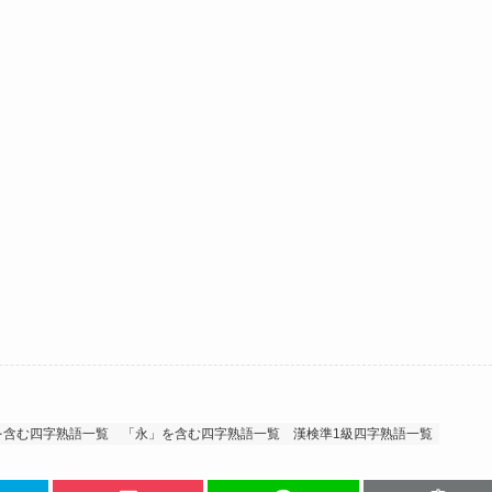
を含む四字熟語一覧
「永」を含む四字熟語一覧
漢検準1級四字熟語一覧