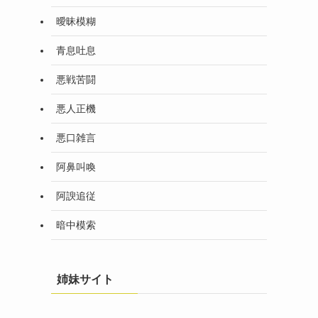
曖昧模糊
青息吐息
悪戦苦闘
悪人正機
悪口雑言
阿鼻叫喚
阿諛追従
暗中模索
姉妹サイト