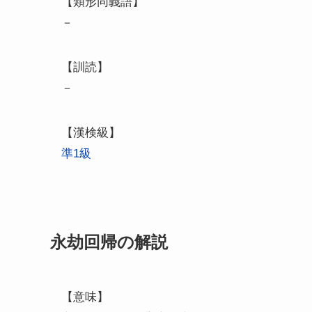
【類形同義語】
－
【訓読】
－
【漢検級】
準1級
永劫回帰の解説
【意味】