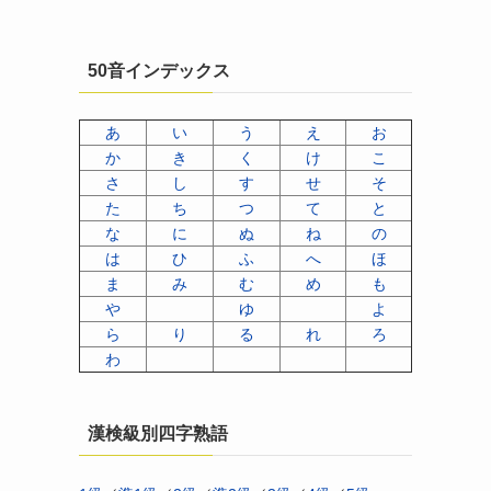
50音インデックス
あ
い
う
え
お
か
き
く
け
こ
さ
し
す
せ
そ
た
ち
つ
て
と
な
に
ぬ
ね
の
は
ひ
ふ
へ
ほ
ま
み
む
め
も
や
ゆ
よ
ら
り
る
れ
ろ
わ
漢検級別四字熟語