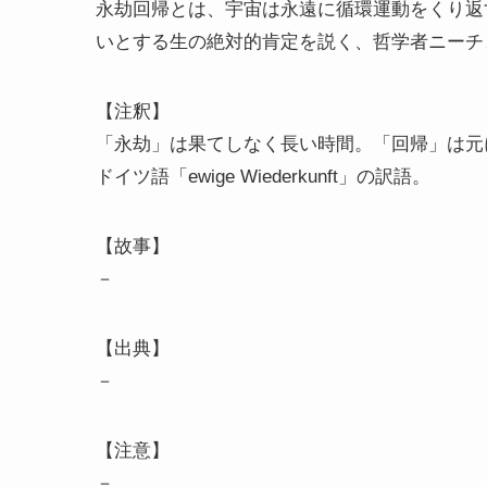
永劫回帰とは、宇宙は永遠に循環運動をくり返
いとする生の絶対的肯定を説く、哲学者ニーチ
【注釈】
「永劫」は果てしなく長い時間。「回帰」は元
ドイツ語「ewige Wiederkunft」の訳語。
【故事】
－
【出典】
－
【注意】
－