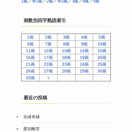
1級
／
準1級
／
2級
／
準2級
／
3級
／
4級
／
5級
画数別四字熟語索引
1画
2画
3画
4画
5画
6画
7画
8画
9画
10画
11画
12画
13画
14画
15画
16画
17画
18画
19画
20画
21画
22画
23画
24画
25画
26画
27画
28画
29画
30画
33画
々
最近の投稿
合縁奇縁
愛別離苦