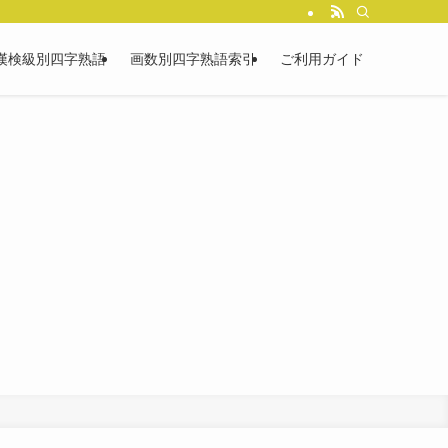
漢検級別四字熟語
画数別四字熟語索引
ご利用ガイド