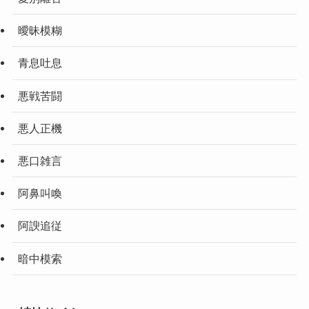
曖昧模糊
青息吐息
悪戦苦闘
悪人正機
悪口雑言
阿鼻叫喚
阿諛追従
暗中模索