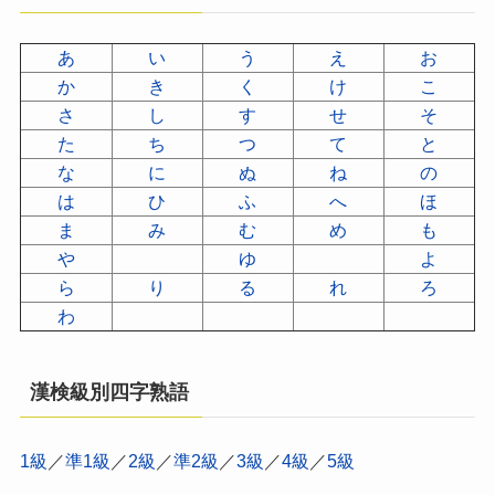
あ
い
う
え
お
か
き
く
け
こ
さ
し
す
せ
そ
た
ち
つ
て
と
な
に
ぬ
ね
の
は
ひ
ふ
へ
ほ
ま
み
む
め
も
や
ゆ
よ
ら
り
る
れ
ろ
わ
漢検級別四字熟語
1級
／
準1級
／
2級
／
準2級
／
3級
／
4級
／
5級