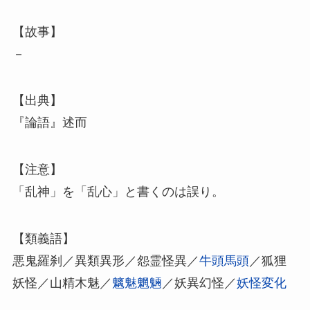
【故事】
－
【出典】
『論語』述而
【注意】
「乱神」を「乱心」と書くのは誤り。
【類義語】
悪鬼羅刹／異類異形／怨霊怪異／
牛頭馬頭
／狐狸
妖怪／山精木魅／
魑魅魍魎
／妖異幻怪／
妖怪変化