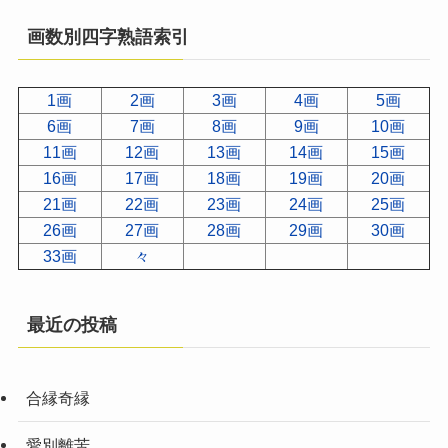
画数別四字熟語索引
1画
2画
3画
4画
5画
6画
7画
8画
9画
10画
11画
12画
13画
14画
15画
16画
17画
18画
19画
20画
21画
22画
23画
24画
25画
26画
27画
28画
29画
30画
33画
々
最近の投稿
合縁奇縁
愛別離苦