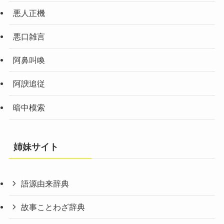
悪人正機
悪口雑言
阿鼻叫喚
阿諛追従
暗中模索
姉妹サイト
語源由来辞典
故事ことわざ辞典