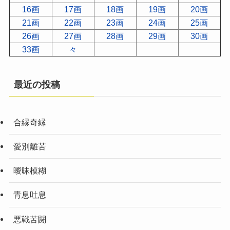
16画
17画
18画
19画
20画
21画
22画
23画
24画
25画
26画
27画
28画
29画
30画
33画
々
最近の投稿
合縁奇縁
愛別離苦
曖昧模糊
青息吐息
悪戦苦闘