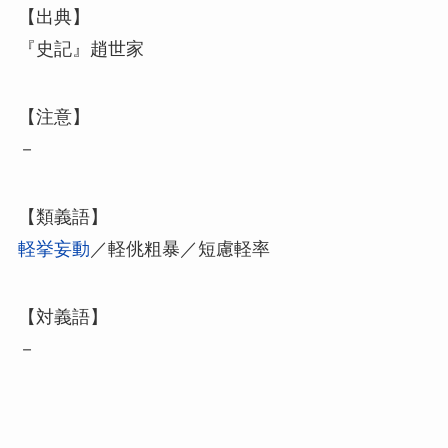
【出典】
『史記』趙世家
【注意】
－
【類義語】
軽挙妄動
／軽佻粗暴／短慮軽率
【対義語】
－