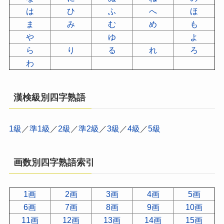
は
ひ
ふ
へ
ほ
ま
み
む
め
も
や
ゆ
よ
ら
り
る
れ
ろ
わ
漢検級別四字熟語
1級
／
準1級
／
2級
／
準2級
／
3級
／
4級
／
5級
画数別四字熟語索引
1画
2画
3画
4画
5画
6画
7画
8画
9画
10画
11画
12画
13画
14画
15画