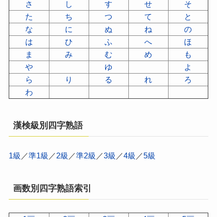
さ
し
す
せ
そ
た
ち
つ
て
と
な
に
ぬ
ね
の
は
ひ
ふ
へ
ほ
ま
み
む
め
も
や
ゆ
よ
ら
り
る
れ
ろ
わ
漢検級別四字熟語
1級
／
準1級
／
2級
／
準2級
／
3級
／
4級
／
5級
画数別四字熟語索引