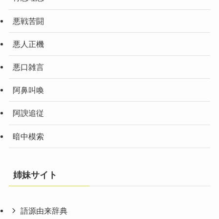
悪戦苦闘
悪人正機
悪口雑言
阿鼻叫喚
阿諛追従
暗中模索
姉妹サイト
語源由来辞典