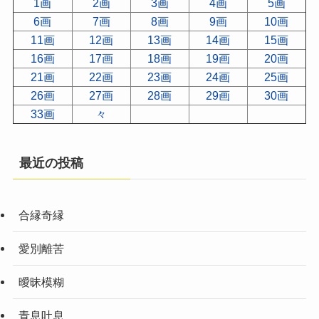
1画
2画
3画
4画
5画
6画
7画
8画
9画
10画
11画
12画
13画
14画
15画
16画
17画
18画
19画
20画
21画
22画
23画
24画
25画
26画
27画
28画
29画
30画
33画
々
最近の投稿
合縁奇縁
愛別離苦
曖昧模糊
青息吐息