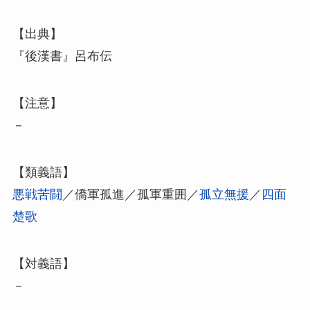
【出典】
『後漢書』呂布伝
【注意】
－
【類義語】
悪戦苦闘
／僑軍孤進／孤軍重囲／
孤立無援
／
四面
楚歌
【対義語】
－