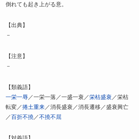
倒れても起き上がる意。
【出典】
－
【注意】
－
【類義語】
一栄一辱
／一栄一落／一盛一衰／
栄枯盛衰
／栄枯
転変／
捲土重来
／消長盛衰／消長遷移／盛衰興亡
／
百折不撓
／
不撓不屈
【対義語】