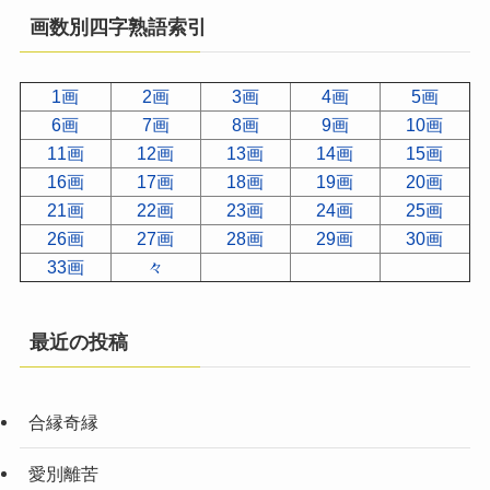
画数別四字熟語索引
1画
2画
3画
4画
5画
6画
7画
8画
9画
10画
11画
12画
13画
14画
15画
16画
17画
18画
19画
20画
21画
22画
23画
24画
25画
26画
27画
28画
29画
30画
33画
々
最近の投稿
合縁奇縁
愛別離苦