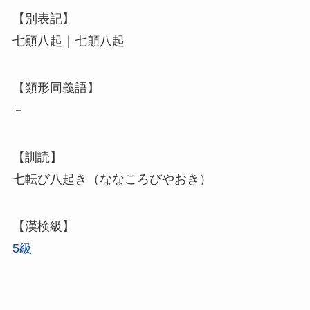
【別表記】
七顚八起｜七顛八起
【類形同義語】
－
【訓読】
七転び八起き（ななころびやおき）
【漢検級】
5級