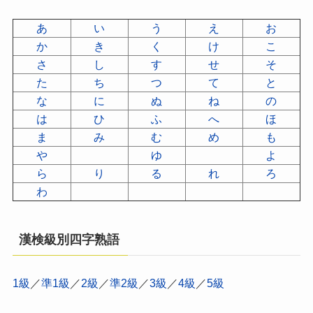
あ
い
う
え
お
か
き
く
け
こ
さ
し
す
せ
そ
た
ち
つ
て
と
な
に
ぬ
ね
の
は
ひ
ふ
へ
ほ
ま
み
む
め
も
や
ゆ
よ
ら
り
る
れ
ろ
わ
漢検級別四字熟語
1級
／
準1級
／
2級
／
準2級
／
3級
／
4級
／
5級