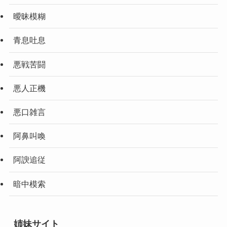
曖昧模糊
青息吐息
悪戦苦闘
悪人正機
悪口雑言
阿鼻叫喚
阿諛追従
暗中模索
姉妹サイト