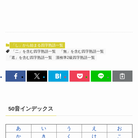
「し」から始まる四字熟語一覧
「二」を含む四字熟語一覧
「無」を含む四字熟語一覧
「遮」を含む四字熟語一覧
漢検準2級四字熟語一覧
50音インデックス
あ
い
う
え
お
か
き
く
け
こ