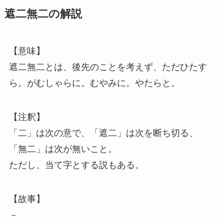
遮二無二の解説
【意味】
遮二無二とは、後先のことを考えず、ただひたす
ら。がむしゃらに。むやみに。やたらと。
【注釈】
「二」は次の意で、「遮二」は次を断ち切る、
「無二」は次が無いこと。
ただし、当て字とする説もある。
【故事】
－