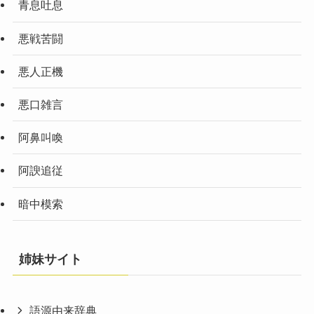
青息吐息
悪戦苦闘
悪人正機
悪口雑言
阿鼻叫喚
阿諛追従
暗中模索
姉妹サイト
語源由来辞典