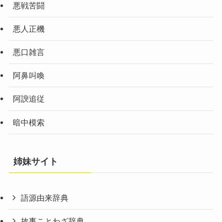
悪戦苦闘
悪人正機
悪口雑言
阿鼻叫喚
阿諛追従
暗中模索
姉妹サイト
語源由来辞典
故事ことわざ辞典