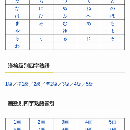
た
ち
つ
て
と
な
に
ぬ
ね
の
は
ひ
ふ
へ
ほ
ま
み
む
め
も
や
ゆ
よ
ら
り
る
れ
ろ
わ
漢検級別四字熟語
1級
／
準1級
／
2級
／
準2級
／
3級
／
4級
／
5級
画数別四字熟語索引
1画
2画
3画
4画
5画
6画
7画
8画
9画
10画