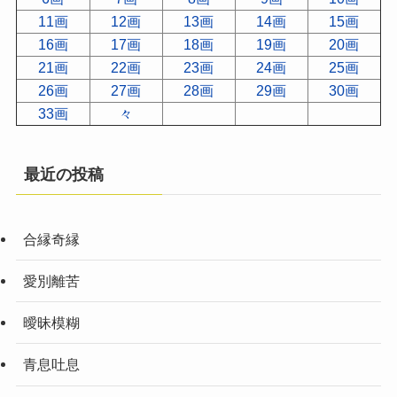
11画
12画
13画
14画
15画
16画
17画
18画
19画
20画
21画
22画
23画
24画
25画
26画
27画
28画
29画
30画
33画
々
最近の投稿
合縁奇縁
愛別離苦
曖昧模糊
青息吐息