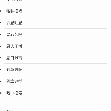
曖昧模糊
青息吐息
悪戦苦闘
悪人正機
悪口雑言
阿鼻叫喚
阿諛追従
暗中模索