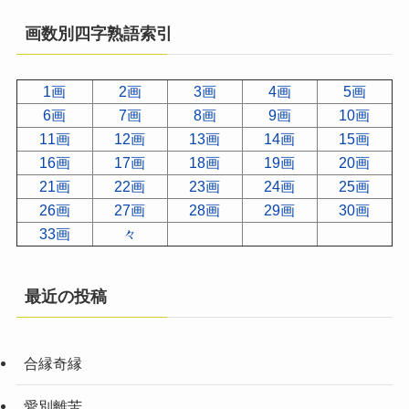
画数別四字熟語索引
1画
2画
3画
4画
5画
6画
7画
8画
9画
10画
11画
12画
13画
14画
15画
16画
17画
18画
19画
20画
21画
22画
23画
24画
25画
26画
27画
28画
29画
30画
33画
々
最近の投稿
合縁奇縁
愛別離苦