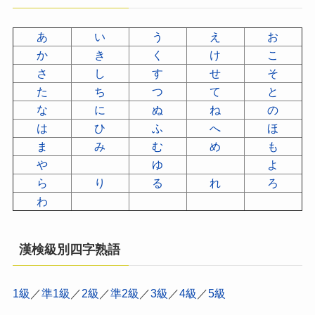
あ
い
う
え
お
か
き
く
け
こ
さ
し
す
せ
そ
た
ち
つ
て
と
な
に
ぬ
ね
の
は
ひ
ふ
へ
ほ
ま
み
む
め
も
や
ゆ
よ
ら
り
る
れ
ろ
わ
漢検級別四字熟語
1級
／
準1級
／
2級
／
準2級
／
3級
／
4級
／
5級